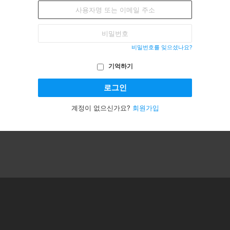
Sign
사
In
용
자
비
명
밀
또
번
는
비밀번호를 잊으셨나요?
호
이
메
기억하기
일
주
소
계정이 없으신가요?
회원가입