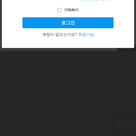
호
이
메
기억하기
일
주
소
계정이 없으신가요?
회원가입
close