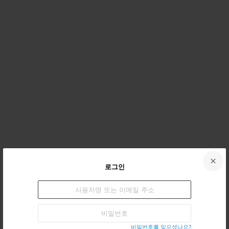
로그인
Sign
사
In
용
자
비
명
밀
또
번
는
비밀번호를 잊으셨나요?