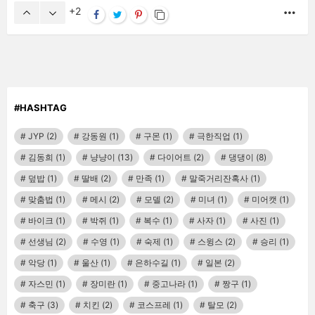
2
MO
#HASHTAG
JYP
(2)
강동원
(1)
구몬
(1)
극한직업
(1)
김동희
(1)
냥냥이
(13)
다이어트
(2)
댕댕이
(8)
덮밥
(1)
딸배
(2)
만족
(1)
말죽거리잔혹사
(1)
맞춤법
(1)
메시
(2)
모델
(2)
미녀
(1)
미어캣
(1)
바이크
(1)
박쥐
(1)
복수
(1)
사자
(1)
사진
(1)
선생님
(2)
수영
(1)
숙제
(1)
스윙스
(2)
승리
(1)
악당
(1)
울산
(1)
은하수길
(1)
일본
(2)
자스민
(1)
장미란
(1)
중고나라
(1)
짱구
(1)
축구
(3)
치킨
(2)
코스프레
(1)
탈모
(2)