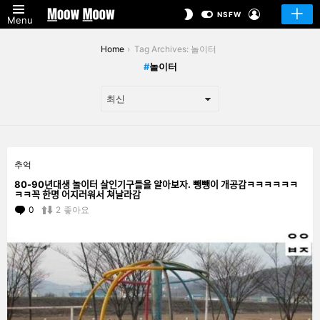
LOGIN
SWITCH
NSFW
Menu
SKIN
You are here:
Home
Tag Archives: 놀이터
놀이터
LATEST
추억
STORIES
80-90년대생 놀이터 살인기구들을 알아보자. 뺑뺑이 개공감ㅋㅋㅋㅋㅋㅋ
ㅋㅋ꼭 한명 어지러워서 쳐날라감
0
Comments
2
좋아요