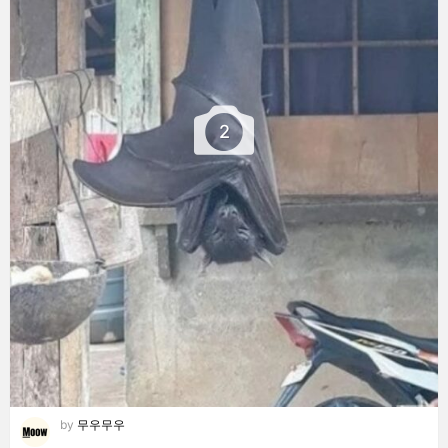
2
by
무우무우