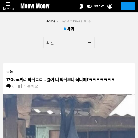
LOGIN
SWITCH
NSFW
Menu
SKIN
You are here:
Home
Tag Archives: 박쥐
박쥐
LATEST
동물
STORIES
170cm짜리 박쥐ㄷㄷ… @야 너 박쥐보다 작다매?ㅋㅋㅋㅋㅋㅋㅋ
0
Comments
1
좋아요