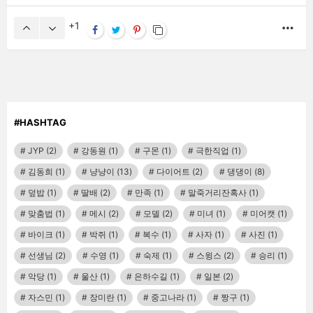
1
MO
#HASHTAG
JYP
(2)
강동원
(1)
구몬
(1)
극한직업
(1)
김동희
(1)
냥냥이
(13)
다이어트
(2)
댕댕이
(8)
덮밥
(1)
딸배
(2)
만족
(1)
말죽거리잔혹사
(1)
맞춤법
(1)
메시
(2)
모델
(2)
미녀
(1)
미어캣
(1)
바이크
(1)
박쥐
(1)
복수
(1)
사자
(1)
사진
(1)
선생님
(2)
수영
(1)
숙제
(1)
스윙스
(2)
승리
(1)
악당
(1)
울산
(1)
은하수길
(1)
일본
(2)
자스민
(1)
장미란
(1)
중고나라
(1)
짱구
(1)