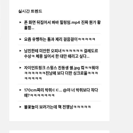
실시간 트렌드
폰 화면 뒤집어서 봐바 힐링임.mp4 진짜 뭔가 황
홀함…
E
요즘 유행하는 톰과 제리 걸음걸이ㅋㅋㅋㅋㅋ
남친한테 미안한 오피녀ㅋㅋㅋㅋㅋㅋ 걸레도르
수상ㅋ 체중 실어서 한 대만 때리고 싶다…
자이언트핑크 스윙스 친동생 썰.jpg 컼ㅋㅋ뭐야
ㅋㅋㅋㅋㅋㅋ친남매 보다 더한 싱크로율ㅋㅋㅋ
ㅋㅋㅋㅋㅋ
170cm짜리 박쥐ㄷㄷ… @야 너 박쥐보다 작다
매?ㅋㅋㅋㅋㅋㅋㅋ
불꽃놀이 보러가는데 핵 전쟁남ㅋㅋㅋㅋㅋ