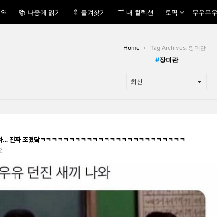
내역
📚 나중에 읽기
🔖 즐겨찾기
🗂 내 컬렉션
토픽
무우무우
Home
Tag Archives: 장미란
장미란
새끼 나와… 진짜 조졌닼ㅋㅋㅋㅋㅋㅋㅋㅋㅋㅋㅋㅋㅋㅋㅋㅋㅋㅋㅋㅋㅋㅋㅋㅋㅋ
요