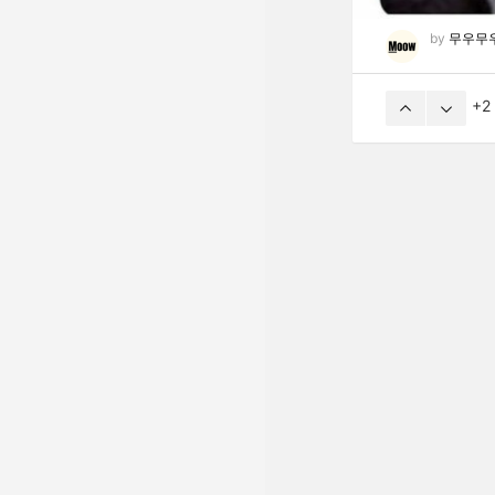
by
무우무
2