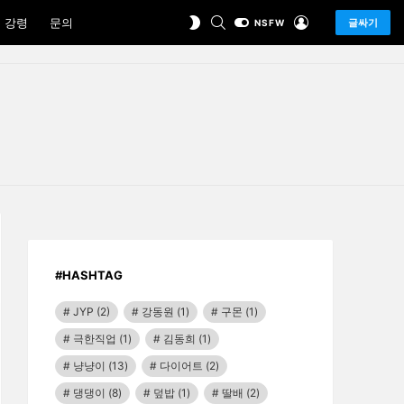
SEARCH
LOGIN
SWITCH
 강령
문의
글싸기
NSFW
SKIN
#HASHTAG
JYP
(2)
강동원
(1)
구몬
(1)
극한직업
(1)
김동희
(1)
냥냥이
(13)
다이어트
(2)
댕댕이
(8)
덮밥
(1)
딸배
(2)