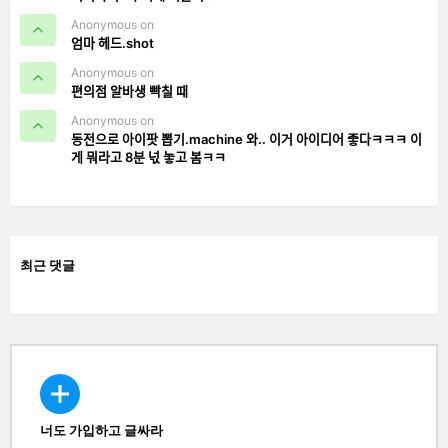
Anonymous on
엄마 헤드.shot
Anonymous on
편의점 알바생 빡칠 때
Anonymous on
동전으로 아이팟 뽑기.machine 와.. 이거 아이디어 좋다ㅋㅋㅋ 이
게 뭐라고 8분 넋 놓고 봄ㅋㅋ
최근 댓글
너도 가입하고 글싸라
CREATE