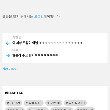
답
댓글을 달기 위해서는
로그인
해야합니다.
글
남
기
기
이전 글
See
more
이 세상 주접이 아님ㅋㅋㅋㅋㅋㅋㅋㅋㅋㅋㅋㅋㅋㅋㅋ
다음 글
탈룰라 주고 받기ㅋㅋㅋㅋㅋㅋㅋㅋ
Next post
#HASHTAG
JYP
(2)
강동원
(1)
구몬
(1)
극한직업
(1)