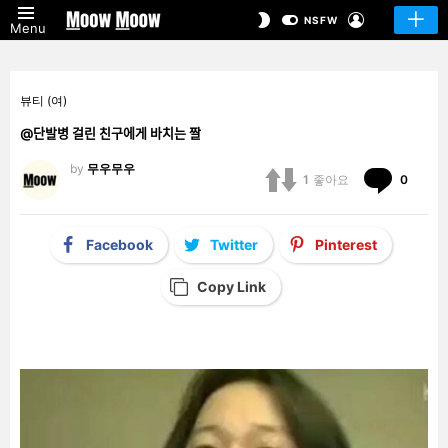
LOGIN
SWITCH
NSFW
Menu
SKIN
뷰티 (여)
@단발병 걸린 친구에게 바치는 짤
by
무우무우
Comm
1
좋아요
0
Facebook
Twitter
Pinterest
Copy Link