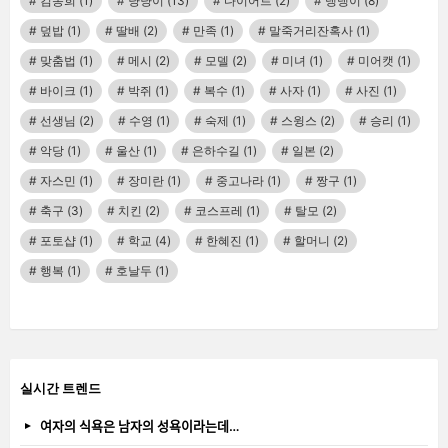
김동희
(1)
냥냥이
(13)
다이어트
(2)
댕댕이
(8)
덮밥
(1)
딸배
(2)
만족
(1)
말죽거리잔혹사
(1)
맞춤법
(1)
메시
(2)
모델
(2)
미녀
(1)
미어캣
(1)
바이크
(1)
박쥐
(1)
복수
(1)
사자
(1)
사진
(1)
선생님
(2)
수영
(1)
숙제
(1)
스윙스
(2)
승리
(1)
악당
(1)
울산
(1)
은하수길
(1)
일본
(2)
자스민
(1)
장미란
(1)
중고나라
(1)
짱구
(1)
축구
(3)
치킨
(2)
코스프레
(1)
탈모
(2)
포토샵
(1)
학교
(4)
한혜진
(1)
할머니
(2)
행복
(1)
호날두
(1)
실시간 트렌드
여자의 식욕은 남자의 성욕이라는데…