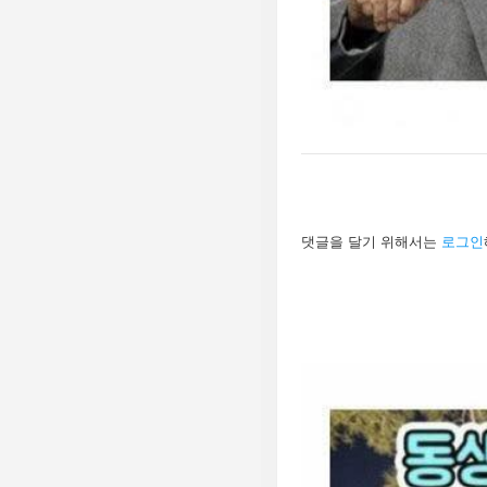
답
댓글을 달기 위해서는
로그인
글
남
기
기