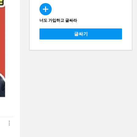
너도 가입하고 글싸라
CREATE
글싸기