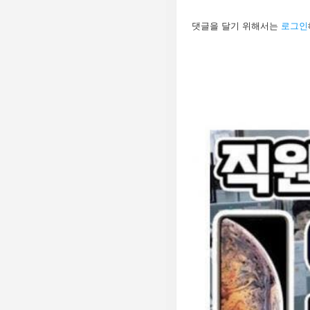
답
댓글을 달기 위해서는
로그인
글
남
기
기