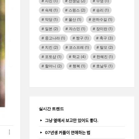
사진
(1)
선생님
(2)
수영
(1)
숙제
(1)
스윙스
(2)
승리
(1)
악당
(1)
울산
(1)
은하수길
(1)
일본
(2)
자스민
(1)
장미란
(1)
중고나라
(1)
짱구
(1)
축구
(3)
치킨
(2)
코스프레
(1)
탈모
(2)
포토샵
(1)
학교
(4)
한혜진
(1)
할머니
(2)
행복
(1)
호날두
(1)
실시간 트렌드
그냥 옆에서 보고만 있어도 좋다.
07년생 커플이 연애하는 법