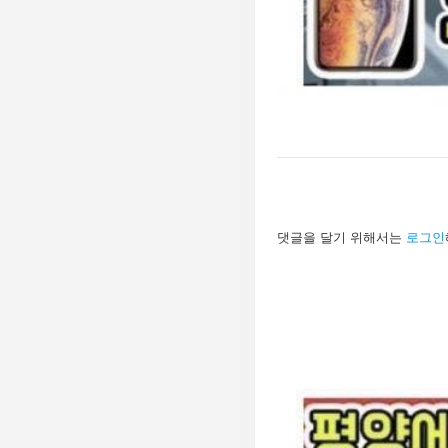
답
댓글을 달기 위해서는
로그인
글
남
기
기