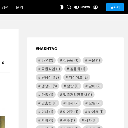
SEARCH
LOGIN
SWITCH
 강령
문의
글싸기
NSFW
SKIN
#HASHTAG
JYP
(2)
강동원
(1)
구몬
(1)
Comments
0
극한직업
(1)
김동희
(1)
냥냥이
(13)
다이어트
(2)
댕댕이
(8)
덮밥
(1)
딸배
(2)
만족
(1)
말죽거리잔혹사
(1)
맞춤법
(1)
메시
(2)
모델
(2)
미녀
(1)
미어캣
(1)
바이크
(1)
박쥐
(1)
복수
(1)
사자
(1)