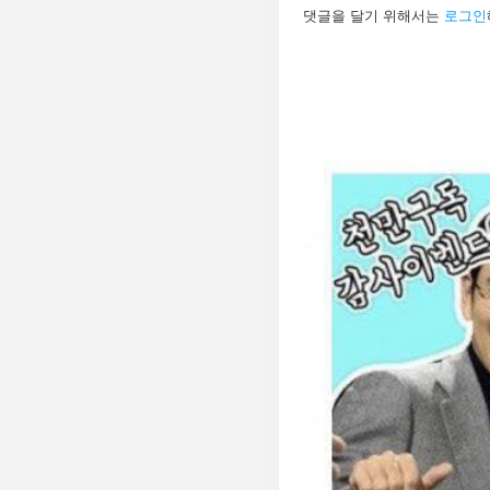
답
댓글을 달기 위해서는
로그인
글
남
기
기