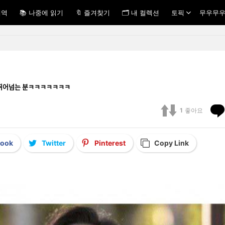
내역
📚 나중에 읽기
🔖 즐겨찾기
🗂 내 컬렉션
토픽
무우무우
ᅳ냥 뛰어넘는 분ㅋㅋㅋㅋㅋㅋㅋ
1
좋아요
book
Twitter
Pinterest
Copy Link