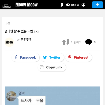
LOGIN
SWITCH
NSFW
Menu
SKIN
가족
엄마만 할 수 있는 드립.jpg
by
무우무우
Comm
1
좋아요
0
Facebook
Twitter
Pinterest
Copy Link