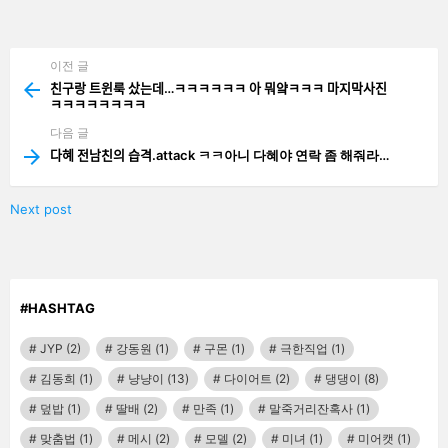
남
기
기
이전 글
See
more
친구랑 트윈룩 샀는데…ㅋㅋㅋㅋㅋㅋ 아 뭐얔ㅋㅋㅋ 마지막사진
ㅋㅋㅋㅋㅋㅋㅋㅋ
다음 글
다혜 전남친의 습격.attack ㅋㅋ아니 다혜야 연락 좀 해줘라…
Next post
#HASHTAG
JYP
(2)
강동원
(1)
구몬
(1)
극한직업
(1)
김동희
(1)
냥냥이
(13)
다이어트
(2)
댕댕이
(8)
덮밥
(1)
딸배
(2)
만족
(1)
말죽거리잔혹사
(1)
맞춤법
(1)
메시
(2)
모델
(2)
미녀
(1)
미어캣
(1)