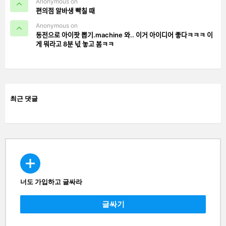
Anonymous on
편의점 알바생 빡칠 때
Anonymous on
동전으로 아이팟 뽑기.machine 와.. 이거 아이디어 좋다ㅋㅋㅋ 이
게 뭐라고 8분 넋 놓고 봄ㅋㅋ
최근 댓글
너도 가입하고 글싸라
CREATE
글싸기