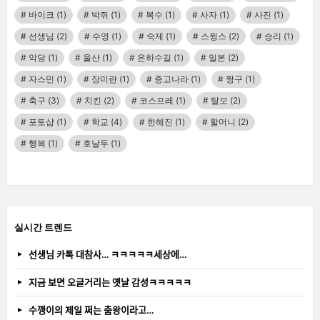
바이크
(1)
박쥐
(1)
복수
(1)
사자
(1)
사진
(1)
선생님
(2)
수영
(1)
숙제
(1)
스윙스
(2)
승리
(1)
악당
(1)
울산
(1)
은하수길
(1)
일본
(2)
자스민
(1)
장미란
(1)
중고나라
(1)
짱구
(1)
축구
(3)
치킨
(2)
코스프레
(1)
탈모
(2)
포토샵
(1)
학교
(4)
한혜진
(1)
할머니
(2)
행복
(1)
호날두
(1)
실시간 트렌드
선생님 카톡 대참사… ㅋㅋㅋㅋㅋ세상에…
지금 보면 오글거리는 옛날 감성ㅋㅋㅋㅋㅋ
수깽이의 제일 쩌는 춤왕이라고…