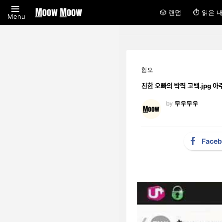
🎲 랜덤
⏱ 읽은 
Menu
혐오
친한 오빠의 박력 고백.j
by
무우무우
Face