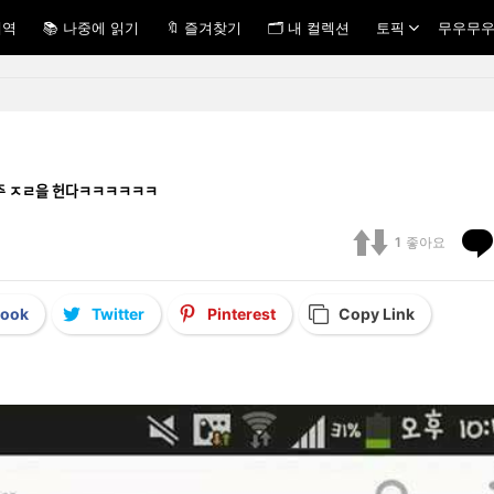
내역
📚 나중에 읽기
🔖 즐겨찾기
🗂 내 컬렉션
토픽
무우무우
pg 아주 ㅈㄹ을 헌다ㅋㅋㅋㅋㅋㅋ
1
좋아요
book
Twitter
Pinterest
Copy Link