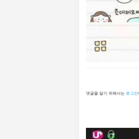
답
댓글을 달기 위해서는
로그인
글
남
기
기