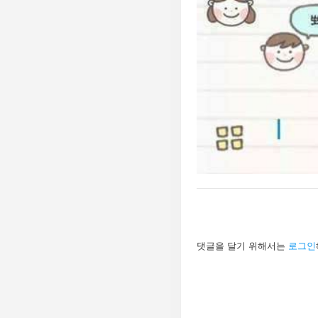
답
댓글을 달기 위해서는
로그인
글
남
기
기