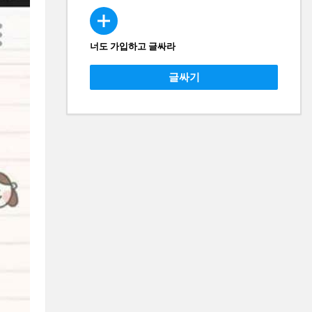
너도 가입하고 글싸라
CREATE
글싸기