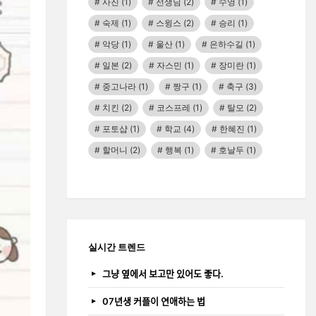
사진
(1)
선생님
(2)
수영
(1)
숙제
(1)
스윙스
(2)
승리
(1)
악당
(1)
울산
(1)
은하수길
(1)
일본
(2)
자스민
(1)
장미란
(1)
중고나라
(1)
짱구
(1)
축구
(3)
치킨
(2)
코스프레
(1)
탈모
(2)
포토샵
(1)
학교
(4)
한혜진
(1)
할머니
(2)
행복
(1)
호날두
(1)
실시간 트렌드
그냥 옆에서 보고만 있어도 좋다.
07년생 커플이 연애하는 법