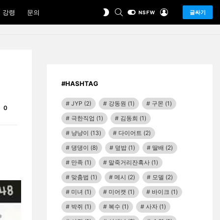
SEARCH
LOGIN
SWITCH
 강령
문의
글싸기
NSFW
SKIN
#HASHTAG
JYP
(2)
강동원
(1)
구몬
(1)
Comments
0
극한직업
(1)
김동희
(1)
냥냥이
(13)
다이어트
(2)
댕댕이
(8)
덮밥
(1)
딸배
(2)
만족
(1)
말죽거리잔혹사
(1)
맞춤법
(1)
메시
(2)
모델
(2)
미녀
(1)
미어캣
(1)
바이크
(1)
박쥐
(1)
복수
(1)
사자
(1)