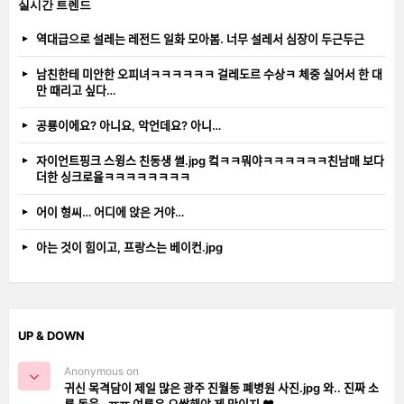
실시간 트렌드
역대급으로 설레는 레전드 일화 모아봄. 너무 설레서 심장이 두근두근
남친한테 미안한 오피녀ㅋㅋㅋㅋㅋㅋ 걸레도르 수상ㅋ 체중 실어서 한 대
만 때리고 싶다…
공룡이에요? 아니요, 악언데요? 아니…
자이언트핑크 스윙스 친동생 썰.jpg 컼ㅋㅋ뭐야ㅋㅋㅋㅋㅋㅋ친남매 보다
더한 싱크로율ㅋㅋㅋㅋㅋㅋㅋㅋ
어이 형씨… 어디에 앉은 거야…
아는 것이 힘이고, 프랑스는 베이컨.jpg
UP & DOWN
Anonymous on
귀신 목격담이 제일 많은 광주 진월동 폐병원 사진.jpg 와.. 진짜 소