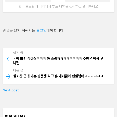
멤버 프로필 페이지에서 투표 내역을 검색하고 관리하세요.
답
댓글을 달기 위해서는
로그인
해야합니다.
글
남
기
기
이전 글
See
more
논에 빠진 강아짘ㅋㅋㅋ 아 졸귘ㅋㅋㅋㅋㅋㅋㅋㅋ 주인은 억장 무
너짐
다음 글
실시간 군대 가는 남동생 보고 운 게시글에 현실남매ㅋㅋㅋㅋㅋㅋ
Next post
#HASHTAG