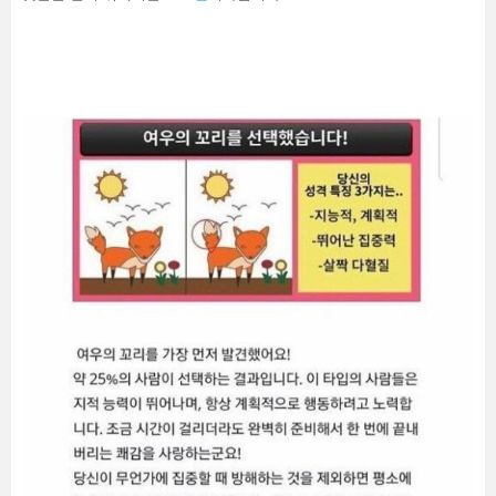
글
남
기
기