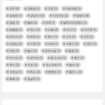
JYP
(2)
강동원
(1)
구몬
(1)
극한직업
(1)
김동희
(1)
냥냥이
(13)
다이어트
(2)
댕댕이
(8)
덮밥
(1)
딸배
(2)
만족
(1)
말죽거리잔혹사
(1)
맞춤법
(1)
메시
(2)
모델
(2)
미녀
(1)
미어캣
(1)
바이크
(1)
박쥐
(1)
복수
(1)
사자
(1)
사진
(1)
선생님
(2)
수영
(1)
숙제
(1)
스윙스
(2)
승리
(1)
악당
(1)
울산
(1)
은하수길
(1)
일본
(2)
자스민
(1)
장미란
(1)
중고나라
(1)
짱구
(1)
축구
(3)
치킨
(2)
코스프레
(1)
탈모
(2)
포토샵
(1)
학교
(4)
한혜진
(1)
할머니
(2)
행복
(1)
호날두
(1)