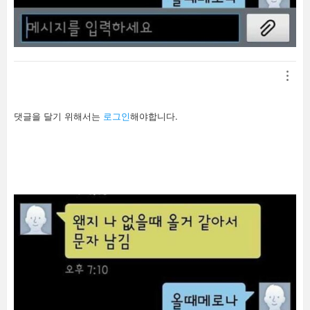
답
댓글을 달기 위해서는
로그인
해야합니다.
글
남
기
기