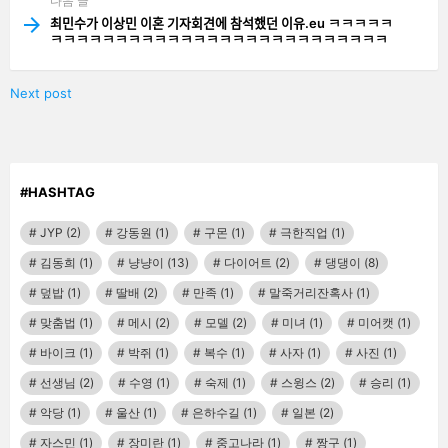
다음 글
최민수가 이상민 이혼 기자회견에 참석했던 이유.eu ㅋㅋㅋㅋㅋ
ㅋㅋㅋㅋㅋㅋㅋㅋㅋㅋㅋㅋㅋㅋㅋㅋㅋㅋㅋㅋㅋㅋㅋㅋㅋㅋ
Next post
#HASHTAG
JYP
(2)
강동원
(1)
구몬
(1)
극한직업
(1)
김동희
(1)
냥냥이
(13)
다이어트
(2)
댕댕이
(8)
덮밥
(1)
딸배
(2)
만족
(1)
말죽거리잔혹사
(1)
맞춤법
(1)
메시
(2)
모델
(2)
미녀
(1)
미어캣
(1)
바이크
(1)
박쥐
(1)
복수
(1)
사자
(1)
사진
(1)
선생님
(2)
수영
(1)
숙제
(1)
스윙스
(2)
승리
(1)
악당
(1)
울산
(1)
은하수길
(1)
일본
(2)
자스민
(1)
장미란
(1)
중고나라
(1)
짱구
(1)