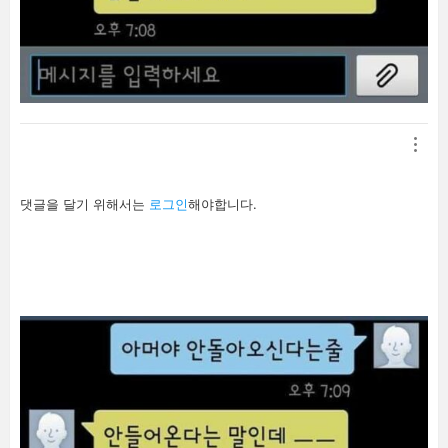
답
댓글을 달기 위해서는
로그인
해야합니다.
글
남
기
기