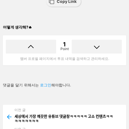
Copy Link
어떻게 생각해?🔥
1
Point
멤버 프로필 페이지에서 투표 내역을 검색하고 관리하세요.
답
댓글을 달기 위해서는
로그인
해야합니다.
글
남
기
기
이전 글
See
more
세상에서 가장 깨끗한 유튜브 댓글창ㅋㅋㅋㅋㅋ 고소 컨텐츠ㅋㅋ
ㅋㅋㅋㅋㅋㅋㅋ