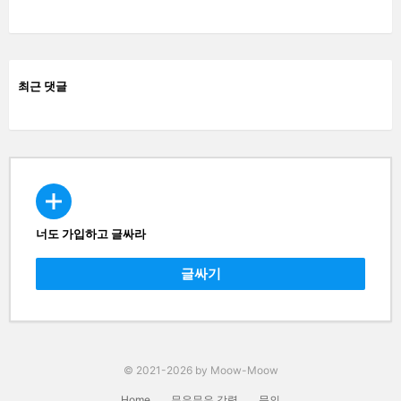
최근 댓글
너도 가입하고 글싸라
CREATE
글싸기
© 2021-2026 by Moow-Moow
Home
무우무우 강령
문의