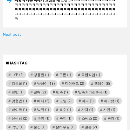
ㅋㅋㅋㅋㅋㅋㅋㅋㅋㅋㅋㅋㅋㅋㅋㅋㅋㅋㅋㅋㅋㅋㅋㅋㅋㅋㅋㅋㅋ
ㅋㅋㅋㅋㅋㅋㅋㅋㅋㅋㅋㅋㅋㅋㅋㅋㅋㅋㅋㅋㅋㅋㅋㅋㅋㅋㅋㅋㅋ
ㅋㅋㅋㅋㅋㅋㅋㅋㅋㅋㅋㅋㅋㅋㅋㅋㅋㅋㅋㅋㅋㅋㅋㅋㅋㅋㅋㅋㅋ
ㅋ
Next post
#HASHTAG
JYP
(2)
강동원
(1)
구몬
(1)
극한직업
(1)
김동희
(1)
냥냥이
(13)
다이어트
(2)
댕댕이
(8)
덮밥
(1)
딸배
(2)
만족
(1)
말죽거리잔혹사
(1)
맞춤법
(1)
메시
(2)
모델
(2)
미녀
(1)
미어캣
(1)
바이크
(1)
박쥐
(1)
복수
(1)
사자
(1)
사진
(1)
선생님
(2)
수영
(1)
숙제
(1)
스윙스
(2)
승리
(1)
악당
(1)
울산
(1)
은하수길
(1)
일본
(2)