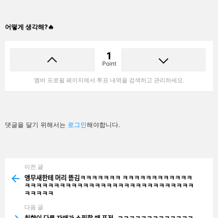
어떻게 생각해?🔥
1
Point
멤버 프로필 페이지에서 투표 내역을 검색하고 관리하세요.
답
댓글을 달기 위해서는
로그인
해야합니다.
글
남
기
기
이전 글
See
more
앵무새한테 머리 뜯김ㅋㅋㅋㅋㅋㅋㅋ ㅋㅋㅋㅋㅋㅋㅋㅋㅋㅋㅋㅋ
ㅋㅋㅋㅋㅋㅋㅋㅋㅋㅋㅋㅋㅋㅋㅋㅋㅋㅋㅋㅋㅋㅋㅋㅋㅋㅋㅋㅋㅋ
ㅋㅋㅋㅋㅋ
다음 글
취향이 다른 자매가 쇼핑할 때 표정..ㅋㅋㅋㅋㅋㅋㅋㅋㅋㅋㅋㅋㅋ