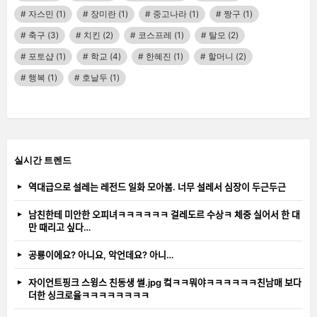
자스민
(1)
장미란
(1)
중고나라
(1)
짱구
(1)
축구
(3)
치킨
(2)
코스프레
(1)
탈모
(2)
포토샵
(1)
학교
(4)
한혜진
(1)
할머니
(2)
행복
(1)
호날두
(1)
실시간 트렌드
역대급으로 설레는 레전드 일화 모아봄. 너무 설레서 심장이 두근두근
남친한테 미안한 오피녀ㅋㅋㅋㅋㅋㅋ 걸레도르 수상ㅋ 체중 실어서 한 대
만 때리고 싶다…
공룡이에요? 아니요, 악언데요? 아니…
자이언트핑크 스윙스 친동생 썰.jpg 컼ㅋㅋ뭐야ㅋㅋㅋㅋㅋㅋ친남매 보다
더한 싱크로율ㅋㅋㅋㅋㅋㅋㅋㅋ