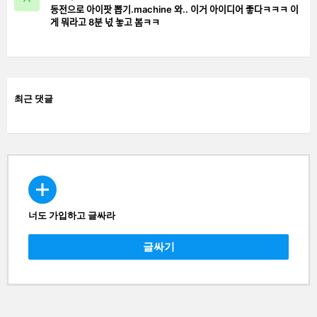
동전으로 아이팟 뽑기.machine 와.. 이거 아이디어 좋다ㅋㅋㅋ 이
게 뭐라고 8분 넋 놓고 봄ㅋㅋ
최근 댓글
너도 가입하고 글싸라
CREATE
글싸기