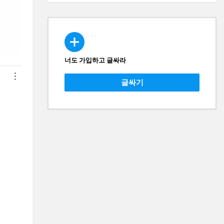
너도 가입하고 글싸라
CREATE
글싸기