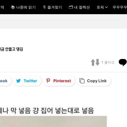
내역
📚 나중에 읽기
🔖 즐겨찾기
🗂 내 컬렉션
토픽
무우무우
ᅳᆷ 안들고 댕김
1
좋아요
book
Twitter
Pinterest
Copy Link