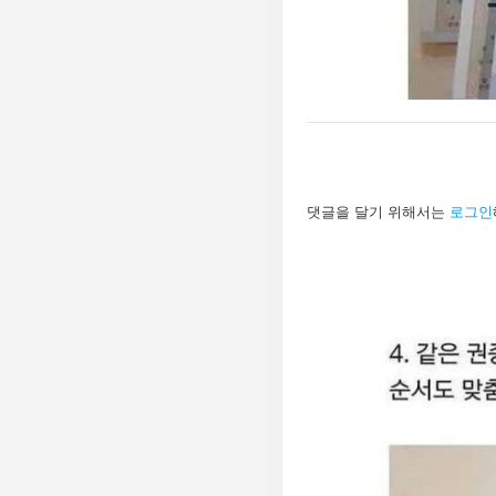
답
댓글을 달기 위해서는
로그인
글
남
기
기