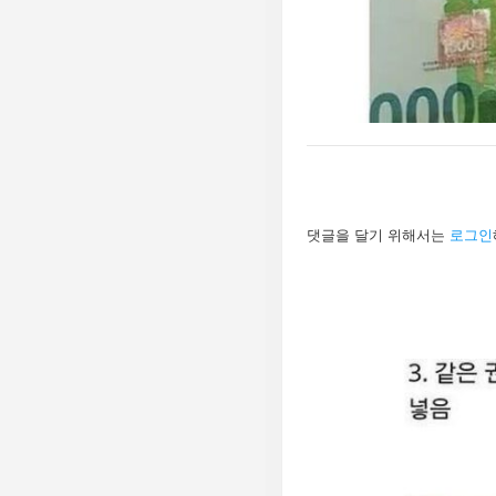
답
댓글을 달기 위해서는
로그인
글
남
기
기