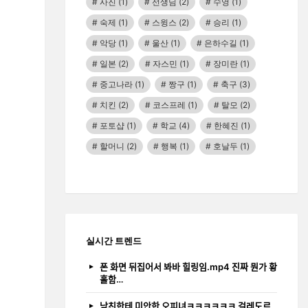
사진
(1)
선생님
(2)
수영
(1)
숙제
(1)
스윙스
(2)
승리
(1)
악당
(1)
울산
(1)
은하수길
(1)
일본
(2)
자스민
(1)
장미란
(1)
중고나라
(1)
짱구
(1)
축구
(3)
치킨
(2)
코스프레
(1)
탈모
(2)
포토샵
(1)
학교
(4)
한혜진
(1)
할머니
(2)
행복
(1)
호날두
(1)
실시간 트렌드
폰 화면 뒤집어서 봐바 힐링임.mp4 진짜 뭔가 황
홀함…
남친한테 미안한 오피녀ㅋㅋㅋㅋㅋㅋ 걸레도르