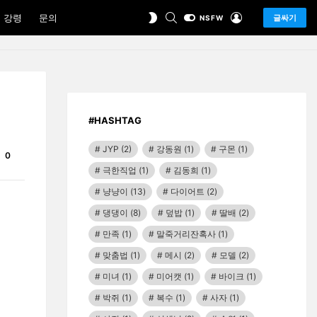
SEARCH
LOGIN
SWITCH
 강령
문의
글싸기
NSFW
SKIN
#HASHTAG
JYP
(2)
강동원
(1)
구몬
(1)
Comments
0
극한직업
(1)
김동희
(1)
냥냥이
(13)
다이어트
(2)
댕댕이
(8)
덮밥
(1)
딸배
(2)
만족
(1)
말죽거리잔혹사
(1)
맞춤법
(1)
메시
(2)
모델
(2)
미녀
(1)
미어캣
(1)
바이크
(1)
박쥐
(1)
복수
(1)
사자
(1)