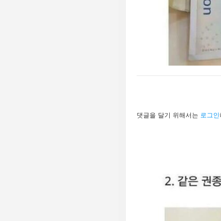
답
댓글을 달기 위해서는
로그인
글
남
기
기