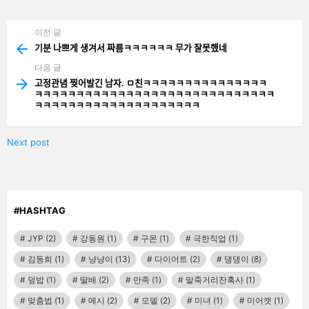
기
기
이전 글
See
more
기분 나쁘게 생겨서 짜름ㅋㅋㅋㅋㅋㅋ 무가 잘못했네
다음 글
고정관념 찢어발긴 남자. ㅁ친ㅋㅋㅋㅋㅋㅋㅋㅋㅋㅋㅋㅋㅋㅋㅋ
ㅋㅋㅋㅋㅋㅋㅋㅋㅋㅋㅋㅋㅋㅋㅋㅋㅋㅋㅋㅋㅋㅋㅋㅋㅋㅋㅋㅋㅋ
ㅋㅋㅋㅋㅋㅋㅋㅋㅋㅋㅋㅋㅋㅋㅋㅋㅋㅋㅋㅋ
Next post
#HASHTAG
JYP
(2)
강동원
(1)
구몬
(1)
극한직업
(1)
김동희
(1)
냥냥이
(13)
다이어트
(2)
댕댕이
(8)
덮밥
(1)
딸배
(2)
만족
(1)
말죽거리잔혹사
(1)
맞춤법
(1)
메시
(2)
모델
(2)
미녀
(1)
미어캣
(1)