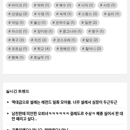
바이크
(1)
박쥐
(1)
복수
(1)
사자
(1)
사진
(1)
선생님
(2)
수영
(1)
숙제
(1)
스윙스
(2)
승리
(1)
악당
(1)
울산
(1)
은하수길
(1)
일본
(2)
자스민
(1)
장미란
(1)
중고나라
(1)
짱구
(1)
축구
(3)
치킨
(2)
코스프레
(1)
탈모
(2)
포토샵
(1)
학교
(4)
한혜진
(1)
할머니
(2)
행복
(1)
호날두
(1)
실시간 트렌드
역대급으로 설레는 레전드 일화 모아봄. 너무 설레서 심장이 두근두근
남친한테 미안한 오피녀ㅋㅋㅋㅋㅋㅋ 걸레도르 수상ㅋ 체중 실어서 한 대
만 때리고 싶다…