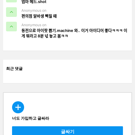
엄마 헤드.shot
Anonymous on
편의점 알바생 빡칠 때
Anonymous on
동전으로 아이팟 뽑기.machine 와.. 이거 아이디어 좋다ㅋㅋㅋ 이
게 뭐라고 8분 넋 놓고 봄ㅋㅋ
최근 댓글
너도 가입하고 글싸라
CREATE
글싸기