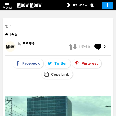
LOGIN
SWITCH
NSFW
Menu
SKIN
혐오
숨바꼭질
by
무우무우
Comm
1
좋아요
0
Facebook
Twitter
Pinterest
Copy Link