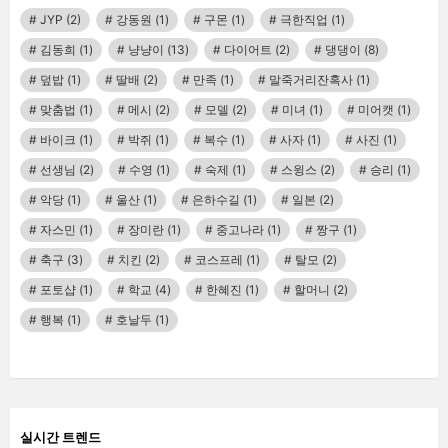
JYP
(2)
강동원
(1)
구몬
(1)
극한직업
(1)
김동희
(1)
냥냥이
(13)
다이어트
(2)
댕댕이
(8)
덮밥
(1)
딸배
(2)
만족
(1)
말죽거리잔혹사
(1)
맞춤법
(1)
메시
(2)
모델
(2)
미녀
(1)
미어캣
(1)
바이크
(1)
박쥐
(1)
복수
(1)
사자
(1)
사진
(1)
선생님
(2)
수영
(1)
숙제
(1)
스윙스
(2)
승리
(1)
악당
(1)
울산
(1)
은하수길
(1)
일본
(2)
자스민
(1)
장미란
(1)
중고나라
(1)
짱구
(1)
축구
(3)
치킨
(2)
코스프레
(1)
탈모
(2)
포토샵
(1)
학교
(4)
한혜진
(1)
할머니
(2)
행복
(1)
호날두
(1)
실시간 트렌드