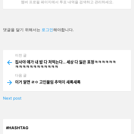
멤버 프로필 페이지에서 투표 내역을 검색하고 관리하세요.
답
댓글을 달기 위해서는
로그인
해야합니다.
글
남
기
기
이전 글
See
more
집사야 얘가 내 밥 다 처먹는다… 세상 다 잃은 표정ㅋㅋㅋㅋㅋㅋ
ㅋㅋㅋㅋㅋㅋㅋㅋㅋㅋㅋㅋ
다음 글
이거 알면 ㄹㅇ 고인물임 추억이 새록새록
Next post
#HASHTAG