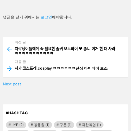
답
댓글을 달기 위해서는
로그인
해야합니다.
글
남
기
기
이전 글
See
more
지각쟁이들에게 꼭 필요한 졸귀 오토바이 ❤ @너 이거 한 대 사라
ㅋㅋㅋㅋㅋㅋㅋㅋㅋㅋㅋ
다음 글
저가 코스프레.cosplay ㅋㅋㅋㅋㅋㅋ진심 아이디어 보소
Next post
#HASHTAG
JYP
(2)
강동원
(1)
구몬
(1)
극한직업
(1)