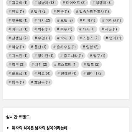
김동희
(1)
냥냥이
(13)
다이어트
(2)
댕댕이
(8)
덮밥
(1)
딸배
(2)
만족
(1)
말죽거리잔혹사
(1)
맞춤법
(1)
메시
(2)
모델
(2)
미녀
(1)
미어캣
(1)
바이크
(1)
박쥐
(1)
복수
(1)
사자
(1)
사진
(1)
선생님
(2)
수영
(1)
숙제
(1)
스윙스
(2)
승리
(1)
악당
(1)
울산
(1)
은하수길
(1)
일본
(2)
자스민
(1)
장미란
(1)
중고나라
(1)
짱구
(1)
축구
(3)
치킨
(2)
코스프레
(1)
탈모
(2)
포토샵
(1)
학교
(4)
한혜진
(1)
할머니
(2)
행복
(1)
호날두
(1)
실시간 트렌드
여자의 식욕은 남자의 성욕이라는데…