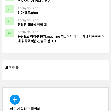
역지사지. 자 어때 기분이…
Anonymous on
엄마 헤드.shot
Anonymous on
편의점 알바생 빡칠 때
Anonymous on
동전으로 아이팟 뽑기.machine 와.. 이거 아이디어 좋다ㅋㅋㅋ 이
게 뭐라고 8분 넋 놓고 봄ㅋㅋ
최근 댓글
너도 가입하고 글싸라
CREATE