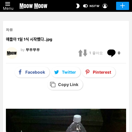
LOGIN
SWITCH
NSFW
Menu
SKIN
자유
얘들아 1일 1식 시작했다..jpg
by
무우무우
Comm
1
좋아요
0
Facebook
Twitter
Pinterest
Copy Link