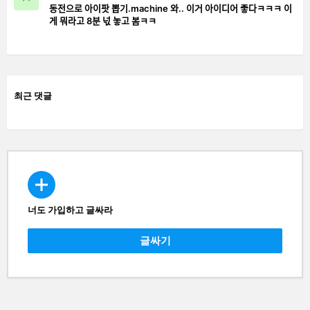
동전으로 아이팟 뽑기.machine 와.. 이거 아이디어 좋다ㅋㅋㅋ 이
게 뭐라고 8분 넋 놓고 봄ㅋㅋ
최근 댓글
너도 가입하고 글싸라
CREATE
글싸기