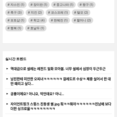
자스민
(1)
장미란
(1)
중고나라
(1)
짱구
(1)
축구
(3)
치킨
(2)
코스프레
(1)
탈모
(2)
포토샵
(1)
학교
(4)
한혜진
(1)
할머니
(2)
행복
(1)
호날두
(1)
실시간 트렌드
역대급으로 설레는 레전드 일화 모아봄. 너무 설레서 심장이 두근두근
남친한테 미안한 오피녀ㅋㅋㅋㅋㅋㅋ 걸레도르 수상ㅋ 체중 실어서 한 대
만 때리고 싶다…
공룡이에요? 아니요, 악언데요? 아니…
자이언트핑크 스윙스 친동생 썰.jpg 컼ㅋㅋ뭐야ㅋㅋㅋㅋㅋㅋ친남매 보다
더한 싱크로율ㅋㅋㅋㅋㅋㅋㅋㅋ