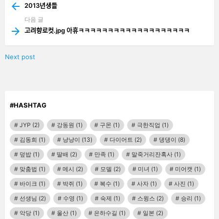
more
2013년생들
다음 글
고려향로컷.jpg 아휴ㅋㅋㅋㅋㅋㅋㅋㅋㅋㅋㅋㅋㅋㅋㅋㅋㅋㅋㅋ
Next post
#HASHTAG
JYP
(2)
강동원
(1)
구몬
(1)
극한직업
(1)
김동희
(1)
냥냥이
(13)
다이어트
(2)
댕댕이
(8)
덮밥
(1)
딸배
(2)
만족
(1)
말죽거리잔혹사
(1)
맞춤법
(1)
메시
(2)
모델
(2)
미녀
(1)
미어캣
(1)
바이크
(1)
박쥐
(1)
복수
(1)
사자
(1)
사진
(1)
선생님
(2)
수영
(1)
숙제
(1)
스윙스
(2)
승리
(1)
악당
(1)
울산
(1)
은하수길
(1)
일본
(2)