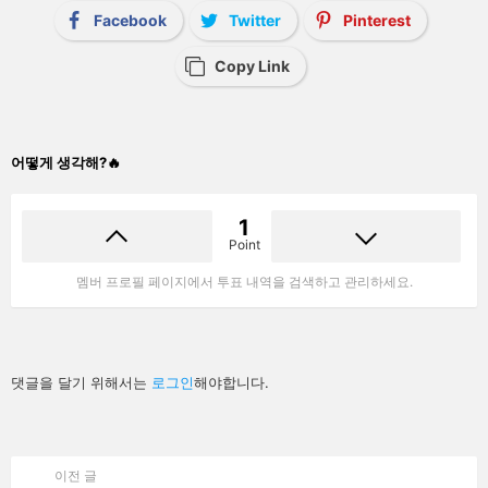
Facebook
Twitter
Pinterest
Copy Link
어떻게 생각해?🔥
1
Point
멤버 프로필 페이지에서 투표 내역을 검색하고 관리하세요.
답
댓글을 달기 위해서는
로그인
해야합니다.
글
남
기
기
이전 글
See