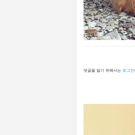
답
댓글을 달기 위해서는
로그인
글
남
기
기