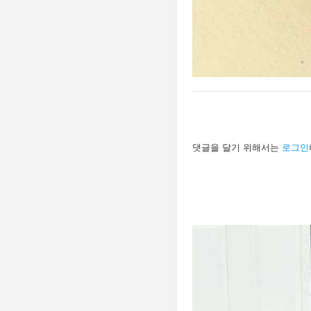
답
댓글을 달기 위해서는
로그인
글
남
기
기