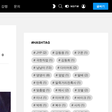
SEARCH
LOGIN
SWITCH
 강령
문의
글싸기
NSFW
SKIN
#HASHTAG
JYP
(2)
강동원
(1)
구몬
(1)
Comments
0
극한직업
(1)
김동희
(1)
냥냥이
(13)
다이어트
(2)
댕댕이
(8)
덮밥
(1)
딸배
(2)
만족
(1)
말죽거리잔혹사
(1)
맞춤법
(1)
메시
(2)
모델
(2)
미녀
(1)
미어캣
(1)
바이크
(1)
박쥐
(1)
복수
(1)
사자
(1)