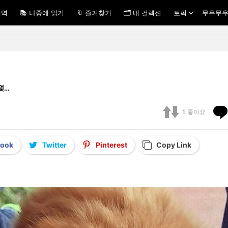
내역
📚 나중에 읽기
🔖 즐겨찾기
🗂 내 컬렉션
토픽
무우무우
ᆷ멎…
1
좋아요
book
Twitter
Pinterest
Copy Link