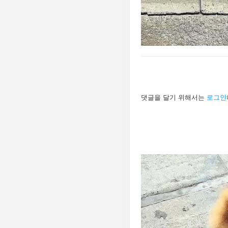
답
댓글을 달기 위해서는
로그인
글
남
기
기