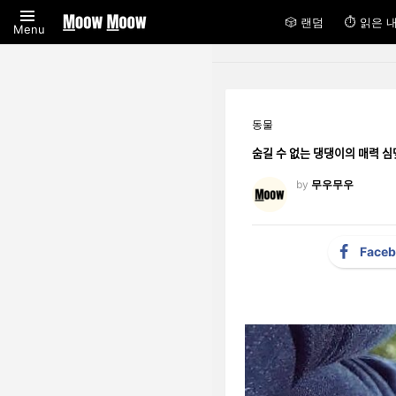
🎲 랜덤
⏱ 읽은 
Menu
동물
숨길 수 없는 댕댕이의 매력 시
by
무우무우
Face