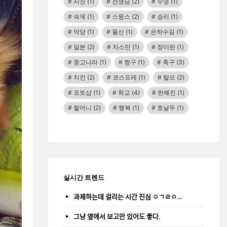
사진
(1)
선생님
(2)
수영
(1)
숙제
(1)
스윙스
(2)
승리
(1)
악당
(1)
울산
(1)
은하수길
(1)
일본
(2)
자스민
(1)
장미란
(1)
중고나라
(1)
짱구
(1)
축구
(3)
치킨
(2)
코스프레
(1)
탈모
(2)
포토샵
(1)
학교
(4)
한혜진
(1)
할머니
(2)
행복
(1)
호날두
(1)
실시간 트렌드
과제하는데 걸리는 시간 진심 ㅇㄱㄹㅇ…
그냥 옆에서 보고만 있어도 좋다.