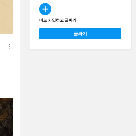
너도 가입하고 글싸라
CREATE
글싸기