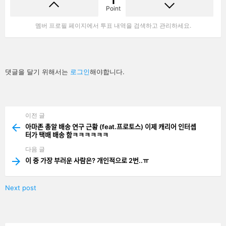
1
Point
멤버 프로필 페이지에서 투표 내역을 검색하고 관리하세요.
답
댓글을 달기 위해서는
로그인
해야합니다.
글
남
기
기
이전 글
See
more
아마존 총알 배송 연구 근황 (feat.프로토스) 이제 캐리어 인터셉
터가 택배 배송 함ㅋㅋㅋㅋㅋㅋ
다음 글
이 중 가장 부러운 사람은? 개인적으로 2번..ㅠ
Next post