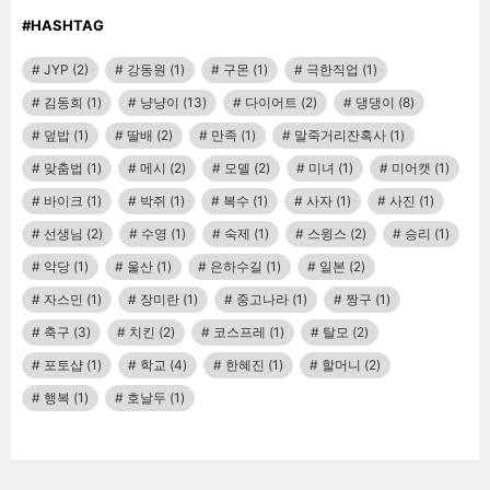
#HASHTAG
JYP
(2)
강동원
(1)
구몬
(1)
극한직업
(1)
김동희
(1)
냥냥이
(13)
다이어트
(2)
댕댕이
(8)
덮밥
(1)
딸배
(2)
만족
(1)
말죽거리잔혹사
(1)
맞춤법
(1)
메시
(2)
모델
(2)
미녀
(1)
미어캣
(1)
바이크
(1)
박쥐
(1)
복수
(1)
사자
(1)
사진
(1)
선생님
(2)
수영
(1)
숙제
(1)
스윙스
(2)
승리
(1)
악당
(1)
울산
(1)
은하수길
(1)
일본
(2)
자스민
(1)
장미란
(1)
중고나라
(1)
짱구
(1)
축구
(3)
치킨
(2)
코스프레
(1)
탈모
(2)
포토샵
(1)
학교
(4)
한혜진
(1)
할머니
(2)
행복
(1)
호날두
(1)