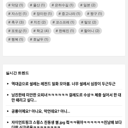
악당
(1)
울산
(1)
은하수길
(1)
일본
(2)
자스민
(1)
장미란
(1)
중고나라
(1)
짱구
(1)
축구
(3)
치킨
(2)
코스프레
(1)
탈모
(2)
포토샵
(1)
학교
(4)
한혜진
(1)
할머니
(2)
행복
(1)
호날두
(1)
실시간 트렌드
역대급으로 설레는 레전드 일화 모아봄. 너무 설레서 심장이 두근두근
남친한테 미안한 오피녀ㅋㅋㅋㅋㅋㅋ 걸레도르 수상ㅋ 체중 실어서 한 대
만 때리고 싶다…
공룡이에요? 아니요, 악언데요? 아니…
자이언트핑크 스윙스 친동생 썰.jpg 컼ㅋㅋ뭐야ㅋㅋㅋㅋㅋㅋ친남매 보다
더한 싱크로율ㅋㅋㅋㅋㅋㅋㅋㅋ