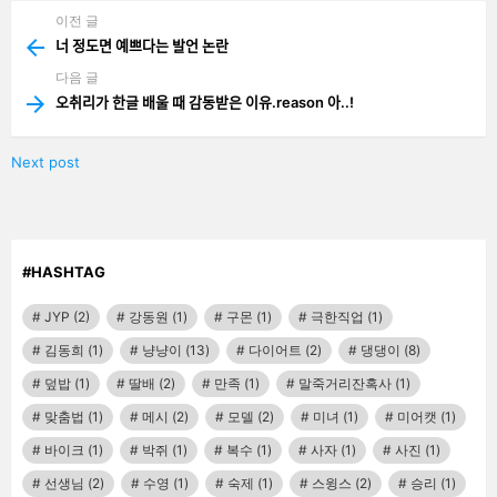
이전 글
See
more
너 정도면 예쁘다는 발언 논란
다음 글
오취리가 한글 배울 때 감동받은 이유.reason 아..!
Next post
#HASHTAG
JYP
(2)
강동원
(1)
구몬
(1)
극한직업
(1)
김동희
(1)
냥냥이
(13)
다이어트
(2)
댕댕이
(8)
덮밥
(1)
딸배
(2)
만족
(1)
말죽거리잔혹사
(1)
맞춤법
(1)
메시
(2)
모델
(2)
미녀
(1)
미어캣
(1)
바이크
(1)
박쥐
(1)
복수
(1)
사자
(1)
사진
(1)
선생님
(2)
수영
(1)
숙제
(1)
스윙스
(2)
승리
(1)