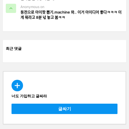
Anonymous on
동전으로 아이팟 뽑기.machine 와.. 이거 아이디어 좋다ㅋㅋㅋ 이
게 뭐라고 8분 넋 놓고 봄ㅋㅋ
최근 댓글
너도 가입하고 글싸라
CREATE
글싸기