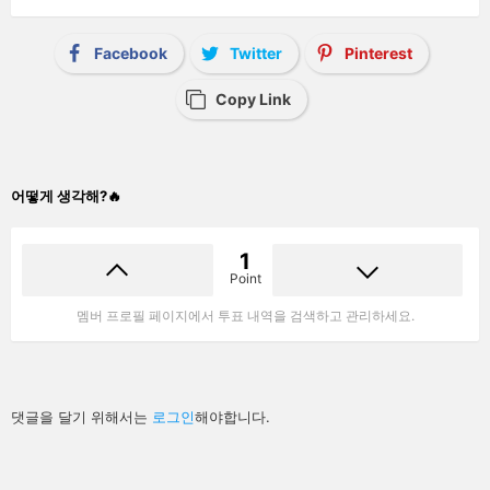
Facebook
Twitter
Pinterest
Copy Link
어떻게 생각해?🔥
1
Point
멤버 프로필 페이지에서 투표 내역을 검색하고 관리하세요.
답
댓글을 달기 위해서는
로그인
해야합니다.
글
남
기
기