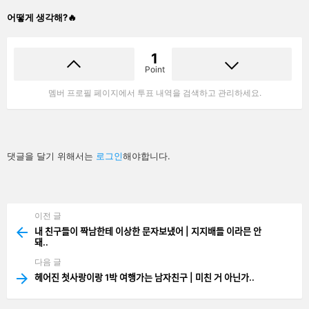
어떻게 생각해?🔥
1
Point
멤버 프로필 페이지에서 투표 내역을 검색하고 관리하세요.
답
댓글을 달기 위해서는
로그인
해야합니다.
글
남
기
기
이전 글
See
more
내 친구들이 짝남한테 이상한 문자보냈어 | 지지배들 이라믄 안
돼..
다음 글
헤어진 첫사랑이랑 1박 여행가는 남자친구 | 미친 거 아닌가..