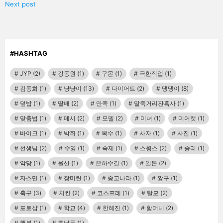
Next post
#HASHTAG
JYP
(2)
강동원
(1)
구몬
(1)
극한직업
(1)
김동희
(1)
냥냥이
(13)
다이어트
(2)
댕댕이
(8)
덮밥
(1)
딸배
(2)
만족
(1)
말죽거리잔혹사
(1)
맞춤법
(1)
메시
(2)
모델
(2)
미녀
(1)
미어캣
(1)
바이크
(1)
박쥐
(1)
복수
(1)
사자
(1)
사진
(1)
선생님
(2)
수영
(1)
숙제
(1)
스윙스
(2)
승리
(1)
악당
(1)
울산
(1)
은하수길
(1)
일본
(2)
자스민
(1)
장미란
(1)
중고나라
(1)
짱구
(1)
축구
(3)
치킨
(2)
코스프레
(1)
탈모
(2)
포토샵
(1)
학교
(4)
한혜진
(1)
할머니
(2)
행복
(1)
호날두
(1)