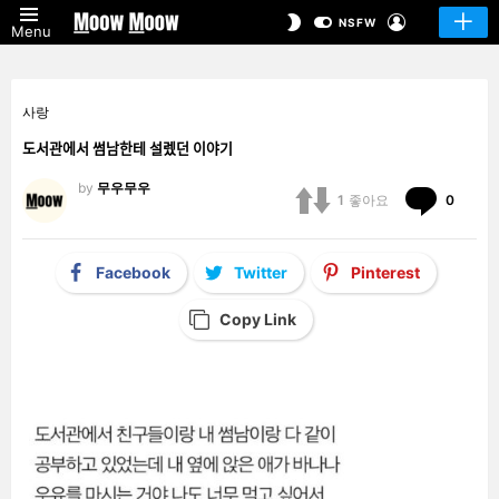
LOGIN
SWITCH
NSFW
Menu
SKIN
사랑
도서관에서 썸남한테 설렜던 이야기
by
무우무우
Comm
1
좋아요
0
Facebook
Twitter
Pinterest
Copy Link