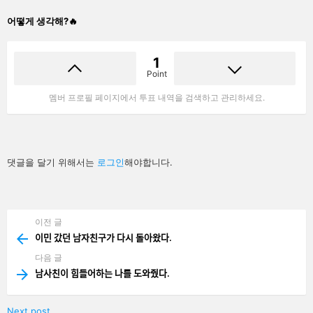
어떻게 생각해?🔥
1
Point
멤버 프로필 페이지에서 투표 내역을 검색하고 관리하세요.
답
댓글을 달기 위해서는
로그인
해야합니다.
글
남
기
기
이전 글
See
more
이민 갔던 남자친구가 다시 돌아왔다.
다음 글
남사친이 힘들어하는 나를 도와줬다.
Next post