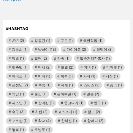
#HASHTAG
JYP
(2)
강동원
(1)
구몬
(1)
극한직업
(1)
김동희
(1)
냥냥이
(13)
다이어트
(2)
댕댕이
(8)
덮밥
(1)
딸배
(2)
만족
(1)
말죽거리잔혹사
(1)
맞춤법
(1)
메시
(2)
모델
(2)
미녀
(1)
미어캣
(1)
바이크
(1)
박쥐
(1)
복수
(1)
사자
(1)
사진
(1)
선생님
(2)
수영
(1)
숙제
(1)
스윙스
(2)
승리
(1)
악당
(1)
울산
(1)
은하수길
(1)
일본
(2)
자스민
(1)
장미란
(1)
중고나라
(1)
짱구
(1)
축구
(3)
치킨
(2)
코스프레
(1)
탈모
(2)
포토샵
(1)
학교
(4)
한혜진
(1)
할머니
(2)
행복
(1)
호날두
(1)