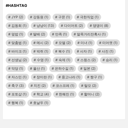
#HASHTAG
JYP
(2)
강동원
(1)
구몬
(1)
극한직업
(1)
김동희
(1)
냥냥이
(13)
다이어트
(2)
댕댕이
(8)
덮밥
(1)
딸배
(2)
만족
(1)
말죽거리잔혹사
(1)
맞춤법
(1)
메시
(2)
모델
(2)
미녀
(1)
미어캣
(1)
바이크
(1)
박쥐
(1)
복수
(1)
사자
(1)
사진
(1)
선생님
(2)
수영
(1)
숙제
(1)
스윙스
(2)
승리
(1)
악당
(1)
울산
(1)
은하수길
(1)
일본
(2)
자스민
(1)
장미란
(1)
중고나라
(1)
짱구
(1)
축구
(3)
치킨
(2)
코스프레
(1)
탈모
(2)
포토샵
(1)
학교
(4)
한혜진
(1)
할머니
(2)
행복
(1)
호날두
(1)