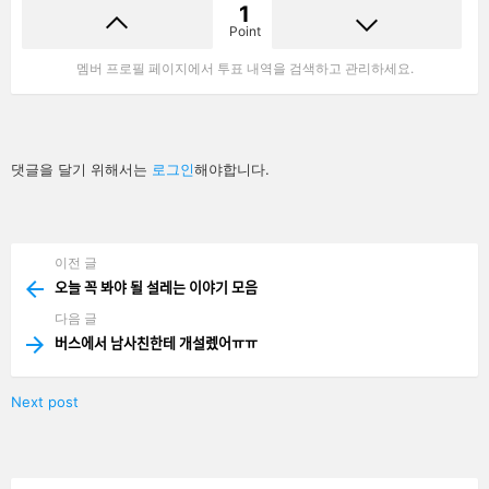
1
Point
멤버 프로필 페이지에서 투표 내역을 검색하고 관리하세요.
답
댓글을 달기 위해서는
로그인
해야합니다.
글
남
기
기
이전 글
See
more
오늘 꼭 봐야 될 설레는 이야기 모음
다음 글
버스에서 남사친한테 개설렜어ㅠㅠ
Next post