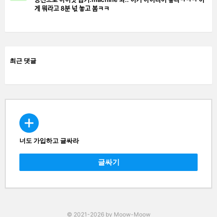
게 뭐라고 8분 넋 놓고 봄ㅋㅋ
최근 댓글
너도 가입하고 글싸라
CREATE
글싸기
© 2021-2026 by Moow-Moow