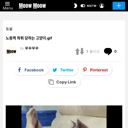
LOGIN
SWITCH
NSFW
Menu
SKIN
동물
노동력 착취 당하는 고양이.gif
by
무우무우
Comm
3
좋아요
0
Facebook
Twitter
Pinterest
Copy Link