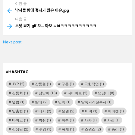
이전 글
See
more
남자들 방에 휴지가 많은 이유.jpg
다음 글
도넛 묘기.gif 오… 아오 ㅅㅂㅋㅋㅋㅋㅋㅋㅋㅋㅋㅋ
Next post
#HASHTAG
JYP
(2)
강동원
(1)
구몬
(1)
극한직업
(1)
김동희
(1)
냥냥이
(13)
다이어트
(2)
댕댕이
(8)
덮밥
(1)
딸배
(2)
만족
(1)
말죽거리잔혹사
(1)
맞춤법
(1)
메시
(2)
모델
(2)
미녀
(1)
미어캣
(1)
바이크
(1)
박쥐
(1)
복수
(1)
사자
(1)
사진
(1)
선생님
(2)
수영
(1)
숙제
(1)
스윙스
(2)
승리
(1)