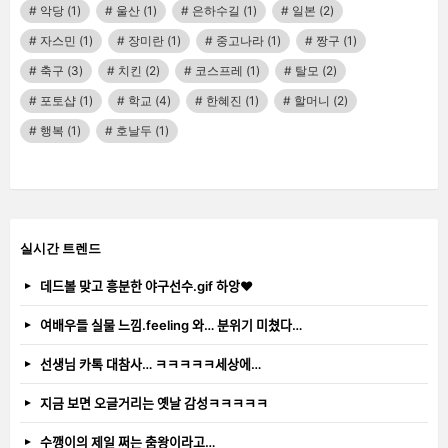
악당
(1)
울산
(1)
은하수길
(1)
일본
(2)
자스민
(1)
장미란
(1)
중고나라
(1)
짱구
(1)
축구
(3)
치킨
(2)
코스프레
(1)
탈모
(2)
포토샵
(1)
학교
(4)
한혜진
(1)
할머니
(2)
행복
(1)
호날두
(1)
실시간 트렌드
데드볼 맞고 흥분한 야구선수.gif 하앙❤️
여배우들 실물 느낌.feeling 와… 분위기 미쳤다…
선생님 카톡 대참사… ㅋㅋㅋㅋㅋ세상에…
지금 보면 오글거리는 옛날 감성ㅋㅋㅋㅋㅋ
수깽이의 제일 쩌는 춤왕이라고…