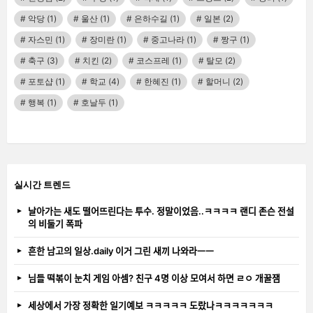
악당
(1)
울산
(1)
은하수길
(1)
일본
(2)
자스민
(1)
장미란
(1)
중고나라
(1)
짱구
(1)
축구
(3)
치킨
(2)
코스프레
(1)
탈모
(2)
포토샵
(1)
학교
(4)
한혜진
(1)
할머니
(2)
행복
(1)
호날두
(1)
실시간 트렌드
날아가는 새도 떨어뜨린다는 투수. 정말이었음..ㅋㅋㅋㅋ 랜디 존슨 전설
의 비둘기 폭파
흔한 남고의 일상.daily 이거 그린 새끼 나와라ㅡㅡ
님들 떡볶이 눈치 게임 아셈? 친구 4명 이상 모여서 하면 ㄹㅇ 개꿀잼
세상에서 가장 정확한 일기예보 ㅋㅋㅋㅋㅋ 도랐나ㅋㅋㅋㅋㅋㅋㅋ