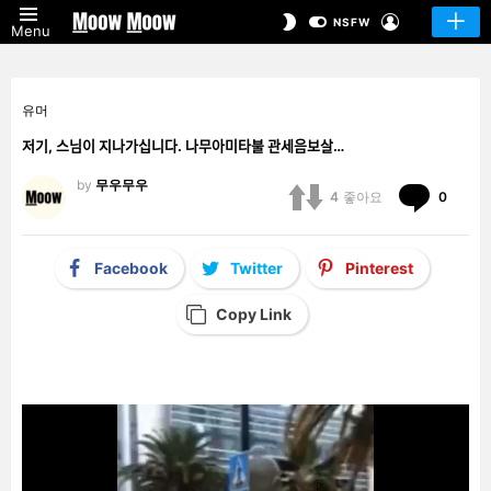
LOGIN
SWITCH
NSFW
Menu
SKIN
유머
저기, 스님이 지나가십니다. 나무아미타불 관세음보살…
by
무우무우
Comm
4
좋아요
0
Facebook
Twitter
Pinterest
Copy Link