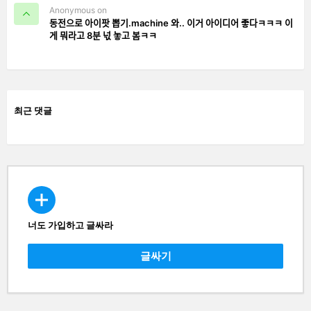
Anonymous on
동전으로 아이팟 뽑기.machine 와.. 이거 아이디어 좋다ㅋㅋㅋ 이
게 뭐라고 8분 넋 놓고 봄ㅋㅋ
최근 댓글
너도 가입하고 글싸라
CREATE
글싸기