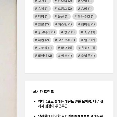
사진
(1)
선생님
(2)
수영
(1)
숙제
(1)
스윙스
(2)
승리
(1)
악당
(1)
울산
(1)
은하수길
(1)
일본
(2)
자스민
(1)
장미란
(1)
중고나라
(1)
짱구
(1)
축구
(3)
치킨
(2)
코스프레
(1)
탈모
(2)
포토샵
(1)
학교
(4)
한혜진
(1)
할머니
(2)
행복
(1)
호날두
(1)
실시간 트렌드
역대급으로 설레는 레전드 일화 모아봄. 너무 설
레서 심장이 두근두근
남친한테 미안한 오피녀ㅋㅋㅋㅋㅋㅋ 걸레도르