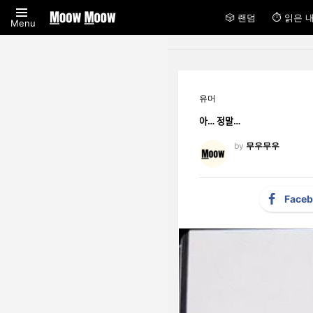
🎲 랜덤
⏱ 읽은 
Menu
유머
아… 정말…
by
무우무우
Face