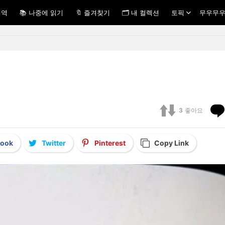
내역
📚 나중에 읽기
🔖 즐겨찾기
🗂 내 컬렉션
토픽
무우무우
3
좋아요
book
Twitter
Pinterest
Copy Link