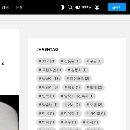
SEARCH
LOGIN
SWITCH
 강령
문의
글싸기
NSFW
SKIN
#HASHTAG
JYP
(2)
강동원
(1)
구몬
(1)
Comments
0
극한직업
(1)
김동희
(1)
냥냥이
(13)
다이어트
(2)
댕댕이
(8)
덮밥
(1)
딸배
(2)
만족
(1)
말죽거리잔혹사
(1)
맞춤법
(1)
메시
(2)
모델
(2)
미녀
(1)
미어캣
(1)
바이크
(1)
박쥐
(1)
복수
(1)
사자
(1)