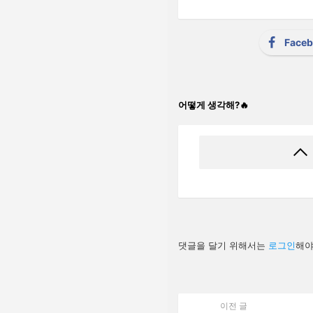
Face
어떻게 생각해?🔥
답
댓글을 달기 위해서는
로그인
해야
글
남
기
기
이전 글
See