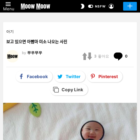
LOGIN
SWITCH
NSFW
Menu
SKIN
아기
보고 있으면 아빰마 미소 나오는 사진
by
무우무우
Comm
3
좋아요
0
Facebook
Twitter
Pinterest
Copy Link