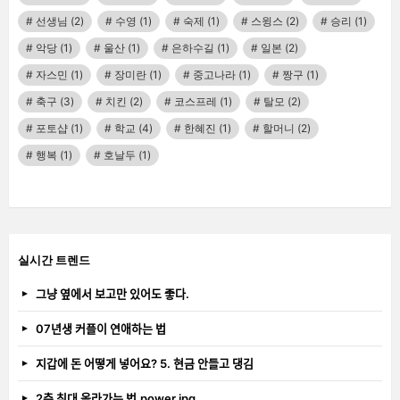
선생님
(2)
수영
(1)
숙제
(1)
스윙스
(2)
승리
(1)
악당
(1)
울산
(1)
은하수길
(1)
일본
(2)
자스민
(1)
장미란
(1)
중고나라
(1)
짱구
(1)
축구
(3)
치킨
(2)
코스프레
(1)
탈모
(2)
포토샵
(1)
학교
(4)
한혜진
(1)
할머니
(2)
행복
(1)
호날두
(1)
실시간 트렌드
그냥 옆에서 보고만 있어도 좋다.
07년생 커플이 연애하는 법
지갑에 돈 어떻게 넣어요? 5. 현금 안들고 댕김
2층 침대 올라가는 법.power.jpg