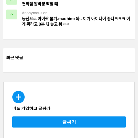
편의점 알바생 빡칠 때
Anonymous on
동전으로 아이팟 뽑기.machine 와.. 이거 아이디어 좋다ㅋㅋㅋ 이
게 뭐라고 8분 넋 놓고 봄ㅋㅋ
최근 댓글
너도 가입하고 글싸라
CREATE
글싸기