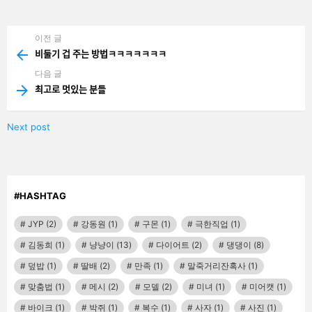
기
기
이전 글
See
more
비둘기 겁 주는 방법ㅋㅋㅋㅋㅋㅋㅋ
다음 글
최고로 멋있는 분들
Next post
#HASHTAG
JYP
(2)
강동원
(1)
구몬
(1)
극한직업
(1)
김동희
(1)
냥냥이
(13)
다이어트
(2)
댕댕이
(8)
덮밥
(1)
딸배
(2)
만족
(1)
말죽거리잔혹사
(1)
맞춤법
(1)
메시
(2)
모델
(2)
미녀
(1)
미어캣
(1)
바이크
(1)
박쥐
(1)
복수
(1)
사자
(1)
사진
(1)