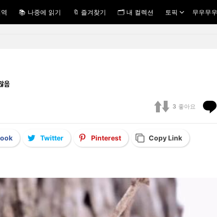
내역
📚 나중에 읽기
🔖 즐겨찾기
🗂 내 컬렉션
토픽
무우무우
ᅡᆭ음
3
좋아요
book
Twitter
Pinterest
Copy Link