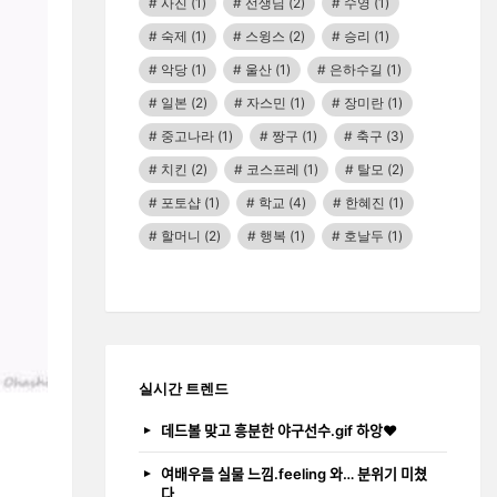
사진
(1)
선생님
(2)
수영
(1)
숙제
(1)
스윙스
(2)
승리
(1)
악당
(1)
울산
(1)
은하수길
(1)
일본
(2)
자스민
(1)
장미란
(1)
중고나라
(1)
짱구
(1)
축구
(3)
치킨
(2)
코스프레
(1)
탈모
(2)
포토샵
(1)
학교
(4)
한혜진
(1)
할머니
(2)
행복
(1)
호날두
(1)
실시간 트렌드
데드볼 맞고 흥분한 야구선수.gif 하앙❤️
여배우들 실물 느낌.feeling 와… 분위기 미쳤
다…