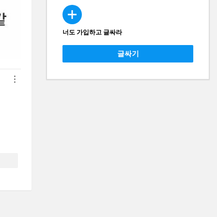
너도 가입하고 글싸라
CREATE
글싸기