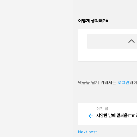
어떻게 생각해?🔥
답
댓글을 달기 위해서는
로그인
해야
글
남
기
기
이전 글
See
more
서양판 남매 말싸움ㅠ
Next post