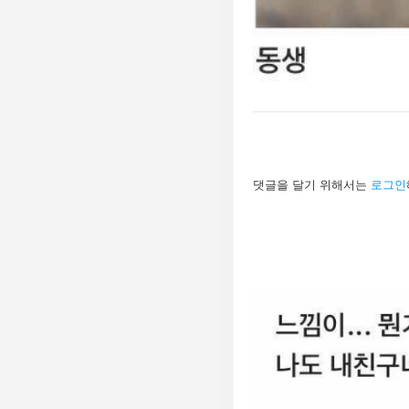
답
댓글을 달기 위해서는
로그인
글
남
기
기