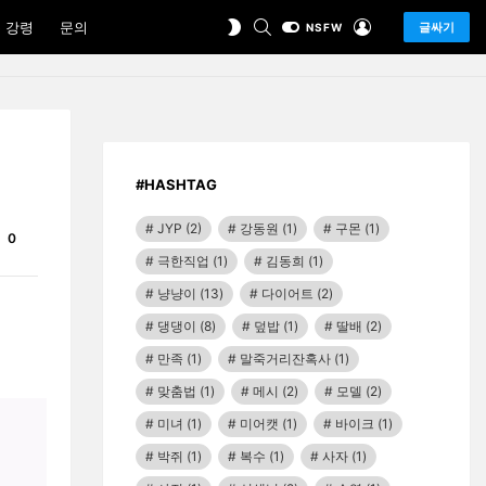
SEARCH
LOGIN
SWITCH
 강령
문의
글싸기
NSFW
SKIN
#HASHTAG
JYP
(2)
강동원
(1)
구몬
(1)
Comments
0
극한직업
(1)
김동희
(1)
냥냥이
(13)
다이어트
(2)
댕댕이
(8)
덮밥
(1)
딸배
(2)
만족
(1)
말죽거리잔혹사
(1)
맞춤법
(1)
메시
(2)
모델
(2)
미녀
(1)
미어캣
(1)
바이크
(1)
박쥐
(1)
복수
(1)
사자
(1)