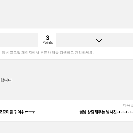
3
Points
멤버 프로필 페이지에서 투표 내역을 검색하고 관리하세요.
합니다.
다음 
ㅠ 쪼꼬미들 귀여워ㅠㅜㅜ
썸남 상담해주는 남사친ㅋㅋㅋㅋ