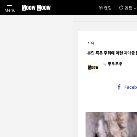
🎲 랜덤
⏱ 읽은 
Menu
자유
본인 혹은 주위에 이런 자매들 ᄆ
by
무우무우
Face