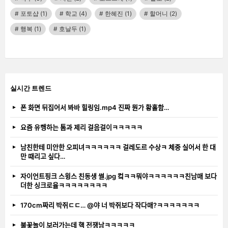
포토샵
(1)
학교
(4)
한혜진
(1)
할머니
(2)
행복
(1)
호날두
(1)
실시간 트렌드
폰 화면 뒤집어서 봐바 힐링임.mp4 진짜 뭔가 황홀함…
요즘 유행하는 톰과 제리 걸음걸이ㅋㅋㅋㅋㅋ
남친한테 미안한 오피녀ㅋㅋㅋㅋㅋㅋ 걸레도르 수상ㅋ 체중 실어서 한 대
만 때리고 싶다…
자이언트핑크 스윙스 친동생 썰.jpg 컼ㅋㅋ뭐야ㅋㅋㅋㅋㅋㅋ친남매 보다
더한 싱크로율ㅋㅋㅋㅋㅋㅋㅋㅋ
170cm짜리 박쥐ㄷㄷ… @야 너 박쥐보다 작다매?ㅋㅋㅋㅋㅋㅋㅋ
불꽃놀이 보러가는데 핵 전쟁남ㅋㅋㅋㅋㅋ