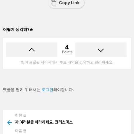
Copy Link
어떻게 생각해?🔥
4
Points
멤버 프로필 페이지에서 투표 내역을 검색하고 관리하세요.
답
댓글을 달기 위해서는
로그인
해야합니다.
글
남
기
기
이전 글
See
more
자 여러분들 따라하세요. 크리스마스
다음 글