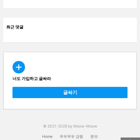
최근 댓글
너도 가입하고 글싸라
CREATE
글싸기
© 2021-2026 by Moow-Moow
Home
무우무우 강령
문의