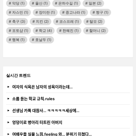
악당
(1)
울산
(1)
은하수길
(1)
일본
(2)
자스민
(1)
장미란
(1)
중고나라
(1)
짱구
(1)
축구
(3)
치킨
(2)
코스프레
(1)
탈모
(2)
포토샵
(1)
학교
(4)
한혜진
(1)
할머니
(2)
행복
(1)
호날두
(1)
실시간 트렌드
여자의 식욕은 남자의 성욕이라는데…
소름 돋는 학교 규칙.rules
선생님 카톡 대참사… ㅋㅋㅋㅋㅋ세상에…
엉덩이로 병아리 터트린 아버지
여배우들 실물 느낌.feeling 와… 분위기 미쳤다…