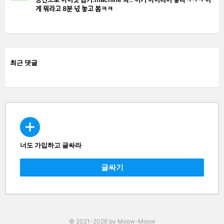
게 뭐라고 8분 넋 놓고 봄ㅋㅋ
최근 댓글
너도 가입하고 글싸라
CREATE
글싸기
© 2021-2026 by Moow-Moow