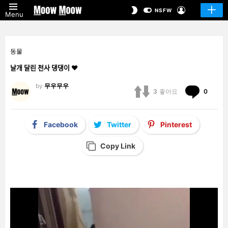
LOGIN
SWITCH
NSFW
Menu
SKIN
동물
날개 달린 천사 댕댕이 ❤️
by
무우무우
Comm
3
좋아요
0
Facebook
Twitter
Pinterest
Copy Link