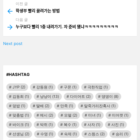
이전 글
See
more
학생부 빨리 끌려가는 방법
다음 글
누구보다 빨리 1층 내려가기. 자 준비 됐냐ㅋㅋㅋㅋㅋㅋㅋㅋㅋ
Next post
#HASHTAG
JYP
(2)
강동원
(1)
구몬
(1)
극한직업
(1)
김동희
(1)
냥냥이
(13)
다이어트
(2)
댕댕이
(8)
덮밥
(1)
딸배
(2)
만족
(1)
말죽거리잔혹사
(1)
맞춤법
(1)
메시
(2)
모델
(2)
미녀
(1)
미어캣
(1)
바이크
(1)
박쥐
(1)
복수
(1)
사자
(1)
사진
(1)
선생님
(2)
수영
(1)
숙제
(1)
스윙스
(2)
승리
(1)