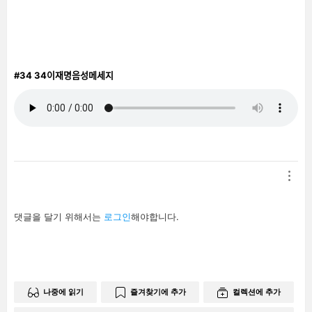
남
기
기
#34
34이재명음성메세지
답
댓글을 달기 위해서는
로그인
해야합니다.
글
남
기
기
나중에 읽기
즐겨찾기에 추가
컬렉션에 추가