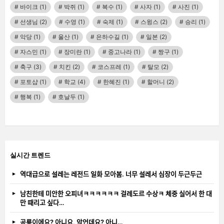
바이크
(1)
박쥐
(1)
복수
(1)
사자
(1)
사진
(1)
선생님
(2)
수영
(1)
숙제
(1)
스윙스
(2)
승리
(1)
악당
(1)
울산
(1)
은하수길
(1)
일본
(2)
자스민
(1)
장미란
(1)
중고나라
(1)
짱구
(1)
축구
(3)
치킨
(2)
코스프레
(1)
탈모
(2)
포토샵
(1)
학교
(4)
한혜진
(1)
할머니
(2)
행복
(1)
호날두
(1)
실시간 트렌드
역대급으로 설레는 레전드 일화 모아봄. 너무 설레서 심장이 두근두근
남친한테 미안한 오피녀ㅋㅋㅋㅋㅋㅋ 걸레도르 수상ㅋ 체중 실어서 한 대
만 때리고 싶다…
공룡이에요? 아니요, 악언데요? 아니…