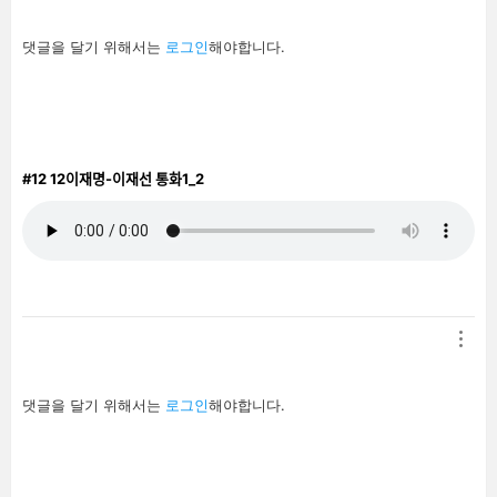
답
댓글을 달기 위해서는
로그인
해야합니다.
글
남
기
기
#12
12이재명-이재선 통화1_2
답
댓글을 달기 위해서는
로그인
해야합니다.
글
남
기
기