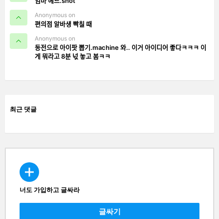
엄마 헤드.shot
Anonymous on
편의점 알바생 빡칠 때
Anonymous on
동전으로 아이팟 뽑기.machine 와.. 이거 아이디어 좋다ㅋㅋㅋ 이
게 뭐라고 8분 넋 놓고 봄ㅋㅋ
최근 댓글
너도 가입하고 글싸라
CREATE
글싸기