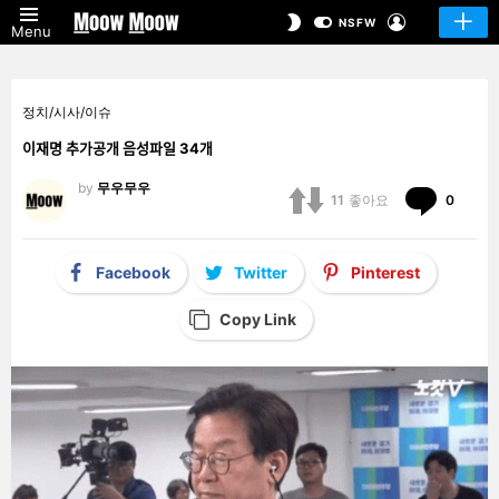
LOGIN
SWITCH
NSFW
Menu
SKIN
정치/시사/이슈
이재명 추가공개 음성파일 34개
by
무우무우
Comm
11
좋아요
0
Facebook
Twitter
Pinterest
Copy Link