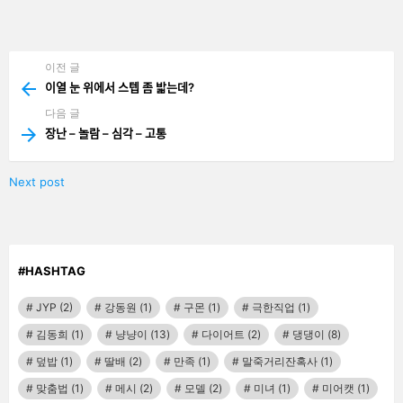
글
남
기
기
이전 글
See
more
이열 눈 위에서 스텝 좀 밟는데?
다음 글
장난 – 놀람 – 심각 – 고통
Next post
#HASHTAG
JYP
(2)
강동원
(1)
구몬
(1)
극한직업
(1)
김동희
(1)
냥냥이
(13)
다이어트
(2)
댕댕이
(8)
덮밥
(1)
딸배
(2)
만족
(1)
말죽거리잔혹사
(1)
맞춤법
(1)
메시
(2)
모델
(2)
미녀
(1)
미어캣
(1)