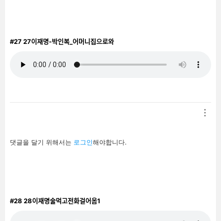
기
기
#27
27이재명-박인복_어머니집으로와
답
댓글을 달기 위해서는
로그인
해야합니다.
글
남
기
기
#28
28이재명술먹고전화걸어옴1