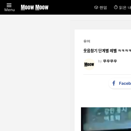
🎲 랜덤
⏱ 읽은 
Menu
유머
웃음참기 단계별 레벨 
by
무우무우
Face