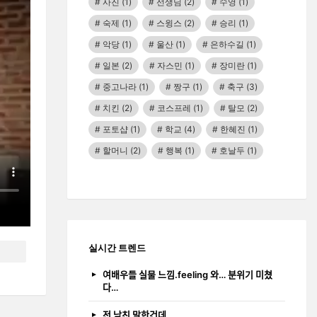
사진
(1)
선생님
(2)
수영
(1)
숙제
(1)
스윙스
(2)
승리
(1)
악당
(1)
울산
(1)
은하수길
(1)
일본
(2)
자스민
(1)
장미란
(1)
중고나라
(1)
짱구
(1)
축구
(3)
치킨
(2)
코스프레
(1)
탈모
(2)
포토샵
(1)
학교
(4)
한혜진
(1)
할머니
(2)
행복
(1)
호날두
(1)
실시간 트렌드
여배우들 실물 느낌.feeling 와… 분위기 미쳤
다…
전 남친 말한건데…