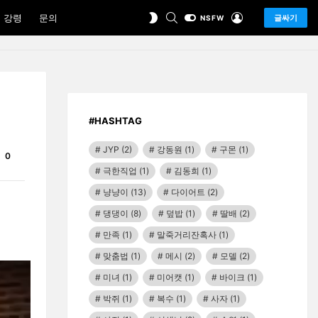
SEARCH
LOGIN
SWITCH
 강령
문의
글싸기
NSFW
SKIN
#HASHTAG
JYP
(2)
강동원
(1)
구몬
(1)
Comments
0
극한직업
(1)
김동희
(1)
냥냥이
(13)
다이어트
(2)
댕댕이
(8)
덮밥
(1)
딸배
(2)
만족
(1)
말죽거리잔혹사
(1)
맞춤법
(1)
메시
(2)
모델
(2)
미녀
(1)
미어캣
(1)
바이크
(1)
박쥐
(1)
복수
(1)
사자
(1)