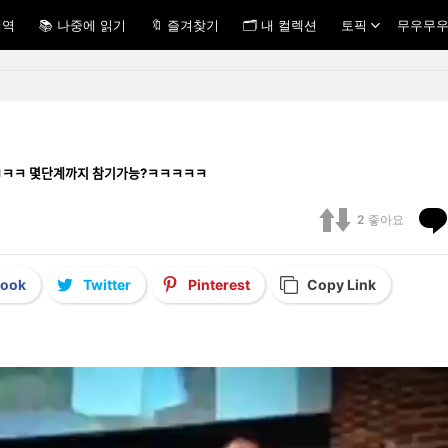
내역
📚 나중에 읽기
🔖 즐겨찾기
🗂 내 컬렉션
토픽
무우무우
ㅋㅋㅋㅋㅋㅋ 몇단계까지 참기가능?ㅋㅋㅋㅋㅋ
2
좋아요
book
Twitter
Pinterest
Copy Link