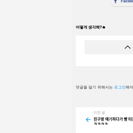
Face
어떻게 생각해?🔥
답
댓글을 달기 위해서는
로그인
해야
글
남
기
기
이전 글
See
more
친구랑 얘기하다가 빠
ㅋㅋㅋㅋ