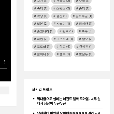
사진
(1)
선생님
(2)
수영
(1)
숙제
(1)
스윙스
(2)
승리
(1)
악당
(1)
울산
(1)
은하수길
(1)
일본
(2)
자스민
(1)
장미란
(1)
중고나라
(1)
짱구
(1)
축구
(3)
치킨
(2)
코스프레
(1)
탈모
(2)
포토샵
(1)
학교
(4)
한혜진
(1)
할머니
(2)
행복
(1)
호날두
(1)
실시간 트렌드
역대급으로 설레는 레전드 일화 모아봄. 너무 설
레서 심장이 두근두근
남친한테 미안한 오피녀ㅋㅋㅋㅋㅋㅋ 걸레도르