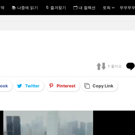
내역
📚 나중에 읽기
🔖 즐겨찾기
🗂 내 컬렉션
토픽
무우무우
1
좋아요
book
Twitter
Pinterest
Copy Link