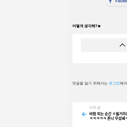
Face
어떻게 생각해?🔥
답
댓글을 달기 위해서는
로그인
해야
글
남
기
기
이전 글
See
more
바람 피는 순간 ㅈ될거라
ㅋㅋㅋㅋㅋ 존나 무섭