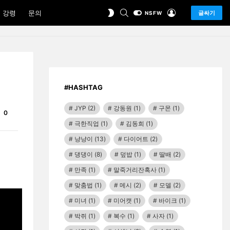
SEARCH
LOGIN
SWITCH
 강령
문의
글싸기
NSFW
SKIN
#HASHTAG
JYP
(2)
강동원
(1)
구몬
(1)
Comments
0
극한직업
(1)
김동희
(1)
냥냥이
(13)
다이어트
(2)
댕댕이
(8)
덮밥
(1)
딸배
(2)
만족
(1)
말죽거리잔혹사
(1)
맞춤법
(1)
메시
(2)
모델
(2)
미녀
(1)
미어캣
(1)
바이크
(1)
박쥐
(1)
복수
(1)
사자
(1)