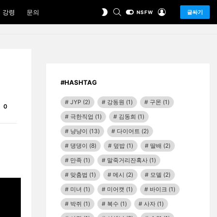
SEARCH
LOGIN
SWITCH
 강령
문의
글싸기
NSFW
SKIN
#HASHTAG
JYP
(2)
강동원
(1)
구몬
(1)
Comments
0
극한직업
(1)
김동희
(1)
냥냥이
(13)
다이어트
(2)
댕댕이
(8)
덮밥
(1)
딸배
(2)
만족
(1)
말죽거리잔혹사
(1)
맞춤법
(1)
메시
(2)
모델
(2)
미녀
(1)
미어캣
(1)
바이크
(1)
박쥐
(1)
복수
(1)
사자
(1)