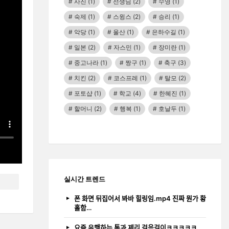
사진
(1)
선생님
(2)
수영
(1)
숙제
(1)
스윙스
(2)
승리
(1)
악당
(1)
울산
(1)
은하수길
(1)
일본
(2)
자스민
(1)
장미란
(1)
중고나라
(1)
짱구
(1)
축구
(3)
치킨
(2)
코스프레
(1)
탈모
(2)
포토샵
(1)
학교
(4)
한혜진
(1)
할머니
(2)
행복
(1)
호날두
(1)
실시간 트렌드
폰 화면 뒤집어서 봐바 힐링임.mp4 진짜 뭔가 황
홀함…
요즘 유행하는 톰과 제리 걸음걸이ㅋㅋㅋㅋㅋ