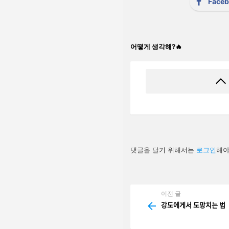
Face
어떻게 생각해?🔥
답
댓글을 달기 위해서는
로그인
해야
글
남
기
기
이전 글
See
more
강도에게서 도망치는 법