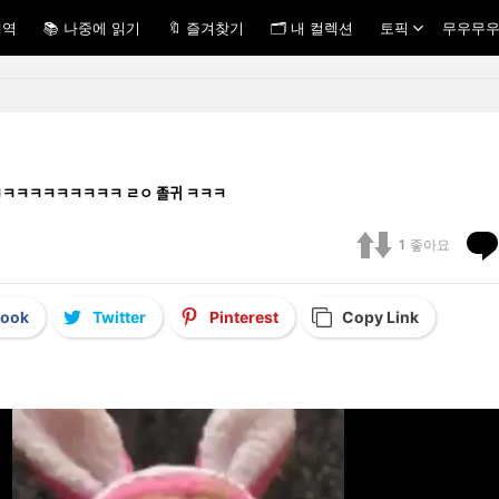
내역
📚 나중에 읽기
🔖 즐겨찾기
🗂 내 컬렉션
토픽
무우무우
먹방 ㅋㅋㅋㅋㅋㅋㅋㅋㅋㅋㅋ ㄹㅇ 졸귀 ㅋㅋㅋ
1
좋아요
book
Twitter
Pinterest
Copy Link