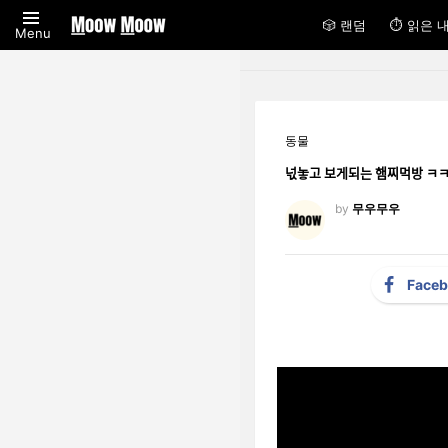
🎲 랜덤
⏱ 읽은 
Menu
동물
넋놓고 보게되는 햄찌
by
무우무우
Face