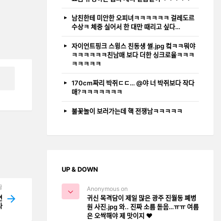
남친한테 미안한 오피녀ㅋㅋㅋㅋㅋㅋ 걸레도르
수상ㅋ 체중 실어서 한 대만 때리고 싶다…
자이언트핑크 스윙스 친동생 썰.jpg 컼ㅋㅋ뭐야
ㅋㅋㅋㅋㅋㅋ친남매 보다 더한 싱크로율ㅋㅋㅋ
ㅋㅋㅋㅋㅋ
170cm짜리 박쥐ㄷㄷ… @야 너 박쥐보다 작다
매?ㅋㅋㅋㅋㅋㅋㅋ
불꽃놀이 보러가는데 핵 전쟁남ㅋㅋㅋㅋㅋ
UP & DOWN
글
Anonymous on
귀신 목격담이 제일 많은 광주 진월동 폐병
ᆫ
ᅡ
원 사진.jpg 와.. 진짜 소름 돋음…ㅠㅠ 여름
은 오싹해야 제 맛이지 ❤️