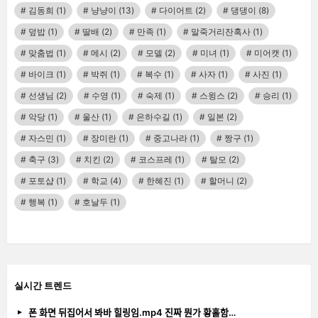
김동희
(1)
냥냥이
(13)
다이어트
(2)
댕댕이
(8)
덮밥
(1)
딸배
(2)
만족
(1)
말죽거리잔혹사
(1)
맞춤법
(1)
메시
(2)
모델
(2)
미녀
(1)
미어캣
(1)
바이크
(1)
박쥐
(1)
복수
(1)
사자
(1)
사진
(1)
선생님
(2)
수영
(1)
숙제
(1)
스윙스
(2)
승리
(1)
악당
(1)
울산
(1)
은하수길
(1)
일본
(2)
자스민
(1)
장미란
(1)
중고나라
(1)
짱구
(1)
축구
(3)
치킨
(2)
코스프레
(1)
탈모
(2)
포토샵
(1)
학교
(4)
한혜진
(1)
할머니
(2)
행복
(1)
호날두
(1)
실시간 트렌드
폰 화면 뒤집어서 봐바 힐링임.mp4 진짜 뭔가 황홀함…