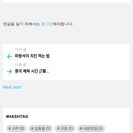
답
댓글을 달기 위해서는
로그인
해야합니다.
글
남
기
기
이전 글
See
more
마동석이 치킨 먹는 법
다음 글
중국 체육 시간 근황…
Next post
#HASHTAG
JYP
(2)
강동원
(1)
구몬
(1)
극한직업
(1)