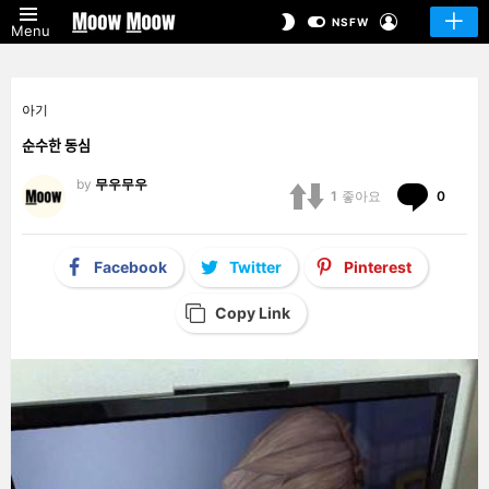
LOGIN
SWITCH
NSFW
Menu
SKIN
아기
순수한 동심
by
무우무우
Comm
1
좋아요
0
Facebook
Twitter
Pinterest
Copy Link