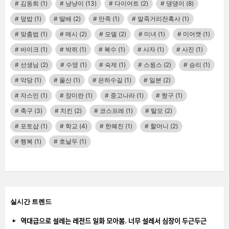
김동희
(1)
냥냥이
(13)
다이어트
(2)
댕댕이
(8)
덮밥
(1)
딸배
(2)
만족
(1)
말죽거리잔혹사
(1)
맞춤법
(1)
메시
(2)
모델
(2)
미녀
(1)
미어캣
(1)
바이크
(1)
박쥐
(1)
복수
(1)
사자
(1)
사진
(1)
선생님
(2)
수영
(1)
숙제
(1)
스윙스
(2)
승리
(1)
악당
(1)
울산
(1)
은하수길
(1)
일본
(2)
자스민
(1)
장미란
(1)
중고나라
(1)
짱구
(1)
축구
(3)
치킨
(2)
코스프레
(1)
탈모
(2)
포토샵
(1)
학교
(4)
한혜진
(1)
할머니
(2)
행복
(1)
호날두
(1)
실시간 트렌드
역대급으로 설레는 레전드 일화 모아봄. 너무 설레서 심장이 두근두근