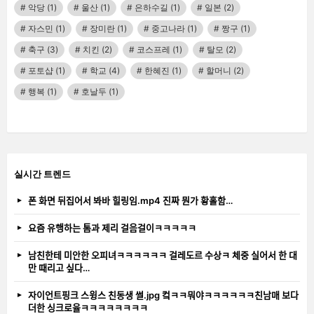
악당
(1)
울산
(1)
은하수길
(1)
일본
(2)
자스민
(1)
장미란
(1)
중고나라
(1)
짱구
(1)
축구
(3)
치킨
(2)
코스프레
(1)
탈모
(2)
포토샵
(1)
학교
(4)
한혜진
(1)
할머니
(2)
행복
(1)
호날두
(1)
실시간 트렌드
폰 화면 뒤집어서 봐바 힐링임.mp4 진짜 뭔가 황홀함…
요즘 유행하는 톰과 제리 걸음걸이ㅋㅋㅋㅋㅋ
남친한테 미안한 오피녀ㅋㅋㅋㅋㅋㅋ 걸레도르 수상ㅋ 체중 실어서 한 대
만 때리고 싶다…
자이언트핑크 스윙스 친동생 썰.jpg 컼ㅋㅋ뭐야ㅋㅋㅋㅋㅋㅋ친남매 보다
더한 싱크로율ㅋㅋㅋㅋㅋㅋㅋㅋ