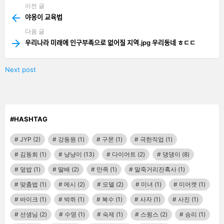
이전 글
See
more
야옹이 교육법
다음 글
우리나라 미래에 인구부족으로 없어질 지역.jpg 우리동네 ㅎㄷㄷ
Next post
#HASHTAG
JYP
(2)
강동원
(1)
구몬
(1)
극한직업
(1)
김동희
(1)
냥냥이
(13)
다이어트
(2)
댕댕이
(8)
덮밥
(1)
딸배
(2)
만족
(1)
말죽거리잔혹사
(1)
맞춤법
(1)
메시
(2)
모델
(2)
미녀
(1)
미어캣
(1)
바이크
(1)
박쥐
(1)
복수
(1)
사자
(1)
사진
(1)
선생님
(2)
수영
(1)
숙제
(1)
스윙스
(2)
승리
(1)