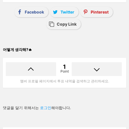
Facebook
Twitter
Pinterest
Copy Link
어떻게 생각해?🔥
1
Point
멤버 프로필 페이지에서 투표 내역을 검색하고 관리하세요.
답
댓글을 달기 위해서는
로그인
해야합니다.
글
남
기
기