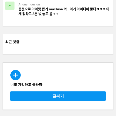
Anonymous on
동전으로 아이팟 뽑기.machine 와.. 이거 아이디어 좋다ㅋㅋㅋ 이
게 뭐라고 8분 넋 놓고 봄ㅋㅋ
최근 댓글
너도 가입하고 글싸라
CREATE
글싸기