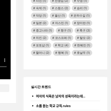
사진
(1)
선생님
(2)
수영
(1)
숙제
(1)
스윙스
(2)
승리
(1)
악당
(1)
울산
(1)
은하수길
(1)
일본
(2)
자스민
(1)
장미란
(1)
중고나라
(1)
짱구
(1)
축구
(3)
치킨
(2)
코스프레
(1)
탈모
(2)
포토샵
(1)
학교
(4)
한혜진
(1)
할머니
(2)
행복
(1)
호날두
(1)
실시간 트렌드
여자의 식욕은 남자의 성욕이라는데…
소름 돋는 학교 규칙.rules