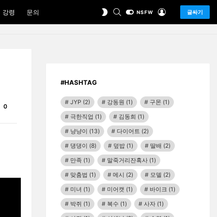
SEARCH
LOGIN
SWITCH
 강령
문의
글싸기
NSFW
SKIN
#HASHTAG
JYP
(2)
강동원
(1)
구몬
(1)
Comments
0
극한직업
(1)
김동희
(1)
냥냥이
(13)
다이어트
(2)
댕댕이
(8)
덮밥
(1)
딸배
(2)
만족
(1)
말죽거리잔혹사
(1)
맞춤법
(1)
메시
(2)
모델
(2)
미녀
(1)
미어캣
(1)
바이크
(1)
박쥐
(1)
복수
(1)
사자
(1)