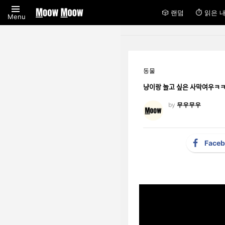
🎲 랜덤
⏱ 읽은 
Menu
동물
냥이랑 놀고 싶은 사막ᄋ
by
무우무우
Face