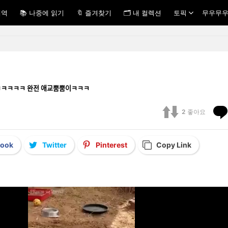
내역
📚 나중에 읽기
🔖 즐겨찾기
🗂 내 컬렉션
토픽
무우무우
ᅧ우ㅋㅋㅋㅋㅋㅋ 완전 애교뿜뿜이ㅋㅋㅋ
2
좋아요
book
Twitter
Pinterest
Copy Link