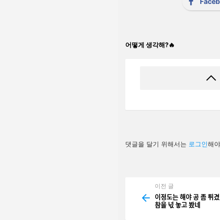
Face
어떻게 생각해?🔥
답
댓글을 달기 위해서는
로그인
해야
글
남
기
기
이전 글
See
more
이정도는 해야 공 좀 튀ᄀ
참을 넋 놓고 봤네