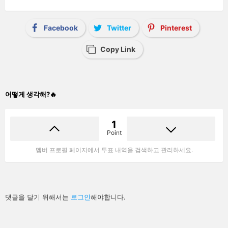
Facebook
Twitter
Pinterest
Copy Link
어떻게 생각해?🔥
1
Point
멤버 프로필 페이지에서 투표 내역을 검색하고 관리하세요.
답
댓글을 달기 위해서는
로그인
해야합니다.
글
남
기
기