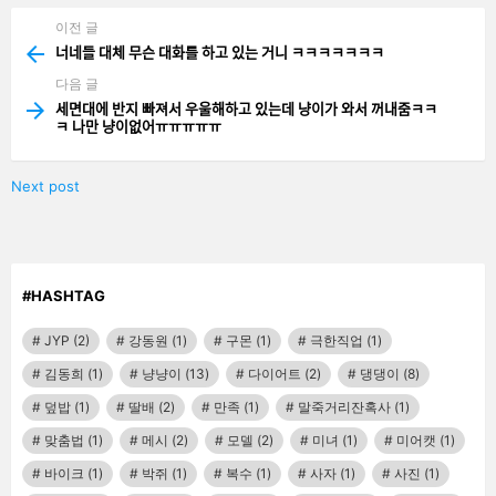
이전 글
See
more
너네들 대체 무슨 대화를 하고 있는 거니 ㅋㅋㅋㅋㅋㅋㅋ
다음 글
세면대에 반지 빠져서 우울해하고 있는데 냥이가 와서 꺼내줌ㅋㅋ
ㅋ 나만 냥이없어ㅠㅠㅠㅠㅠ
Next post
#HASHTAG
JYP
(2)
강동원
(1)
구몬
(1)
극한직업
(1)
김동희
(1)
냥냥이
(13)
다이어트
(2)
댕댕이
(8)
덮밥
(1)
딸배
(2)
만족
(1)
말죽거리잔혹사
(1)
맞춤법
(1)
메시
(2)
모델
(2)
미녀
(1)
미어캣
(1)
바이크
(1)
박쥐
(1)
복수
(1)
사자
(1)
사진
(1)