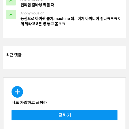
편의점 알바생 빡칠 때
Anonymous on
동전으로 아이팟 뽑기.machine 와.. 이거 아이디어 좋다ㅋㅋㅋ 이
게 뭐라고 8분 넋 놓고 봄ㅋㅋ
최근 댓글
너도 가입하고 글싸라
CREATE
글싸기