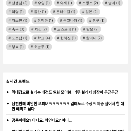
선생님
(2)
수영
(1)
숙제
(1)
스윙스
(2)
승리
(1)
악당
(1)
울산
(1)
은하수길
(1)
일본
(2)
자스민
(1)
장미란
(1)
중고나라
(1)
짱구
(1)
축구
(3)
치킨
(2)
코스프레
(1)
탈모
(2)
포토샵
(1)
학교
(4)
한혜진
(1)
할머니
(2)
행복
(1)
호날두
(1)
실시간 트렌드
역대급으로 설레는 레전드 일화 모아봄. 너무 설레서 심장이 두근두근
남친한테 미안한 오피녀ㅋㅋㅋㅋㅋㅋ 걸레도르 수상ㅋ 체중 실어서 한 대
만 때리고 싶다…
공룡이에요? 아니요, 악언데요? 아니…