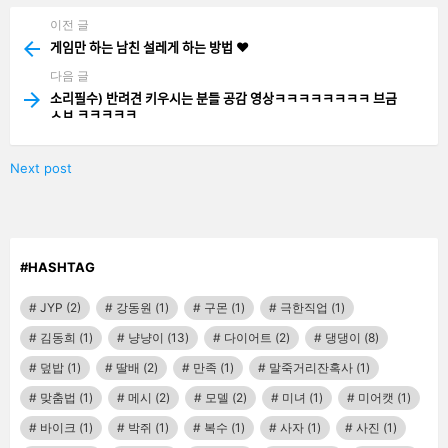
이전 글
See
more
게임만 하는 남친 설레게 하는 방법 ❤
다음 글
소리필수) 반려견 키우시는 분들 공감 영상ㅋㅋㅋㅋㅋㅋㅋㅋ 브금
ㅅㅂ ㅋㅋㅋㅋㅋ
Next post
#HASHTAG
JYP
(2)
강동원
(1)
구몬
(1)
극한직업
(1)
김동희
(1)
냥냥이
(13)
다이어트
(2)
댕댕이
(8)
덮밥
(1)
딸배
(2)
만족
(1)
말죽거리잔혹사
(1)
맞춤법
(1)
메시
(2)
모델
(2)
미녀
(1)
미어캣
(1)
바이크
(1)
박쥐
(1)
복수
(1)
사자
(1)
사진
(1)