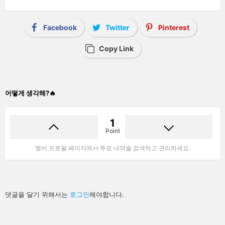
Facebook
Twitter
Pinterest
Copy Link
어떻게 생각해?🔥
1
Point
멤버 프로필 페이지에서 투표 내역을 검색하고 관리하세요.
답
댓글을 달기 위해서는
로그인
해야합니다.
글
남
기
기