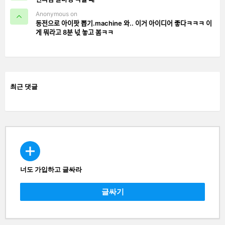
Anonymous on
동전으로 아이팟 뽑기.machine 와.. 이거 아이디어 좋다ㅋㅋㅋ 이
게 뭐라고 8분 넋 놓고 봄ㅋㅋ
최근 댓글
너도 가입하고 글싸라
CREATE
글싸기