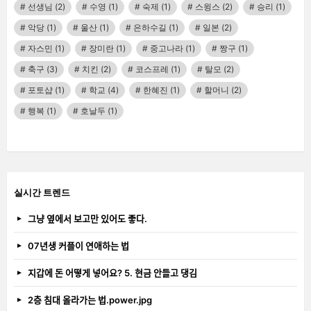
선생님
(2)
수영
(1)
숙제
(1)
스윙스
(2)
승리
(1)
악당
(1)
울산
(1)
은하수길
(1)
일본
(2)
자스민
(1)
장미란
(1)
중고나라
(1)
짱구
(1)
축구
(3)
치킨
(2)
코스프레
(1)
탈모
(2)
포토샵
(1)
학교
(4)
한혜진
(1)
할머니
(2)
행복
(1)
호날두
(1)
실시간 트렌드
그냥 옆에서 보고만 있어도 좋다.
07년생 커플이 연애하는 법
지갑에 돈 어떻게 넣어요? 5. 현금 안들고 댕김
2층 침대 올라가는 법.power.jpg