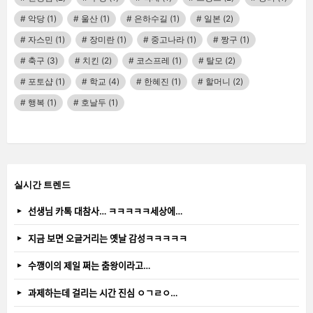
악당
(1)
울산
(1)
은하수길
(1)
일본
(2)
자스민
(1)
장미란
(1)
중고나라
(1)
짱구
(1)
축구
(3)
치킨
(2)
코스프레
(1)
탈모
(2)
포토샵
(1)
학교
(4)
한혜진
(1)
할머니
(2)
행복
(1)
호날두
(1)
실시간 트렌드
선생님 카톡 대참사… ㅋㅋㅋㅋㅋ세상에…
지금 보면 오글거리는 옛날 감성ㅋㅋㅋㅋㅋ
수깽이의 제일 쩌는 춤왕이라고…
과제하는데 걸리는 시간 진심 ㅇㄱㄹㅇ…