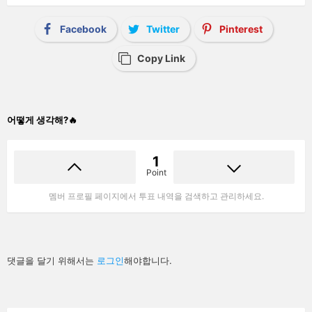
Facebook
Twitter
Pinterest
Copy Link
어떻게 생각해?🔥
1
Point
멤버 프로필 페이지에서 투표 내역을 검색하고 관리하세요.
답
댓글을 달기 위해서는
로그인
해야합니다.
글
남
기
기