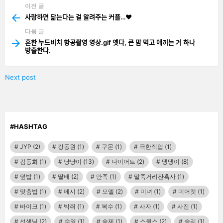
이전 글
See
more
사랑하면 닮는다는 걸 알려주는 커플…❤️
다음 글
흔한 누드비치 항공촬영 영상.gif 옛다, 큰 맘 먹고 애끼는 거 하나
방출한다.
Next post
#HASHTAG
JYP
(2)
강동원
(1)
구몬
(1)
극한직업
(1)
김동희
(1)
냥냥이
(13)
다이어트
(2)
댕댕이
(8)
덮밥
(1)
딸배
(2)
만족
(1)
말죽거리잔혹사
(1)
맞춤법
(1)
메시
(2)
모델
(2)
미녀
(1)
미어캣
(1)
바이크
(1)
박쥐
(1)
복수
(1)
사자
(1)
사진
(1)
선생님
(2)
수영
(1)
숙제
(1)
스윙스
(2)
승리
(1)