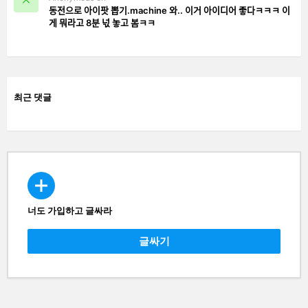
동전으로 아이팟 뽑기.machine 와.. 이거 아이디어 좋다ㅋㅋㅋ 이
게 뭐라고 8분 넋 놓고 봄ㅋㅋ
최근 댓글
너도 가입하고 글싸라
CREATE
글싸기