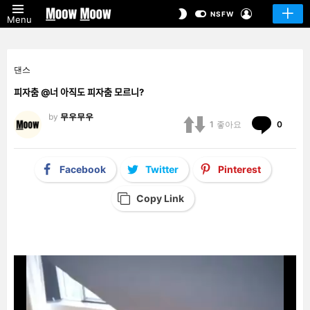
LOGIN
SWITCH
NSFW
Menu
SKIN
댄스
피자춤 @너 아직도 피자춤 모르니?
by
무우무우
Comm
1
좋아요
0
Facebook
Twitter
Pinterest
Copy Link