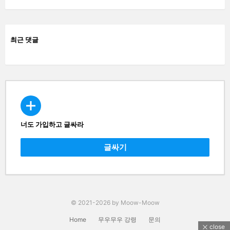
최근 댓글
너도 가입하고 글싸라
CREATE
글싸기
© 2021-2026 by Moow-Moow
Home
무우무우 강령
문의
close