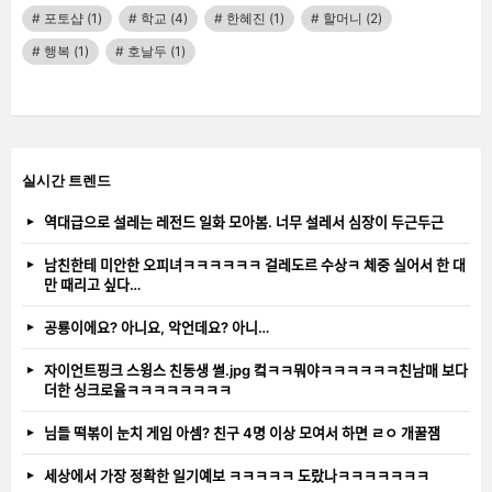
포토샵
(1)
학교
(4)
한혜진
(1)
할머니
(2)
행복
(1)
호날두
(1)
실시간 트렌드
역대급으로 설레는 레전드 일화 모아봄. 너무 설레서 심장이 두근두근
남친한테 미안한 오피녀ㅋㅋㅋㅋㅋㅋ 걸레도르 수상ㅋ 체중 실어서 한 대
만 때리고 싶다…
공룡이에요? 아니요, 악언데요? 아니…
자이언트핑크 스윙스 친동생 썰.jpg 컼ㅋㅋ뭐야ㅋㅋㅋㅋㅋㅋ친남매 보다
더한 싱크로율ㅋㅋㅋㅋㅋㅋㅋㅋ
님들 떡볶이 눈치 게임 아셈? 친구 4명 이상 모여서 하면 ㄹㅇ 개꿀잼
세상에서 가장 정확한 일기예보 ㅋㅋㅋㅋㅋ 도랐나ㅋㅋㅋㅋㅋㅋㅋ