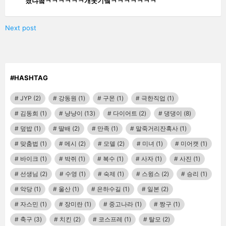
쳤냐곸ㅋㅋㅋㅋㅋㅋ개웃기넼ㅋㅋㅋㅋㅋㅋㅋ
Next post
#HASHTAG
JYP
(2)
강동원
(1)
구몬
(1)
극한직업
(1)
김동희
(1)
냥냥이
(13)
다이어트
(2)
댕댕이
(8)
덮밥
(1)
딸배
(2)
만족
(1)
말죽거리잔혹사
(1)
맞춤법
(1)
메시
(2)
모델
(2)
미녀
(1)
미어캣
(1)
바이크
(1)
박쥐
(1)
복수
(1)
사자
(1)
사진
(1)
선생님
(2)
수영
(1)
숙제
(1)
스윙스
(2)
승리
(1)
악당
(1)
울산
(1)
은하수길
(1)
일본
(2)
자스민
(1)
장미란
(1)
중고나라
(1)
짱구
(1)
축구
(3)
치킨
(2)
코스프레
(1)
탈모
(2)