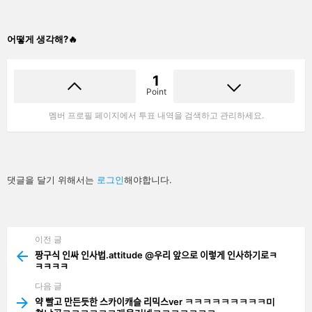
어떻게 생각해?🔥
1
Point
멤버 프로필 페이지에서 투표 내역을 검색하고 관리하세요.
답
댓글을 달기 위해서는
로그인
해야합니다.
글
남
기
기
이전 글
See
more
짱구식 인싸 인사법.attitude @우리 앞으로 이렇게 인사하기로ㅋ
ㅋㅋㅋㅋ
다음 글
약 빨고 만든듯한 스카이캐슬 리믹스ver ㅋㅋㅋㅋㅋㅋㅋㅋㅋ미