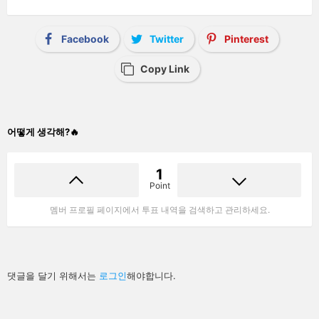
Facebook
Twitter
Pinterest
Copy Link
어떻게 생각해?🔥
1
Point
멤버 프로필 페이지에서 투표 내역을 검색하고 관리하세요.
답
댓글을 달기 위해서는
로그인
해야합니다.
글
남
기
기