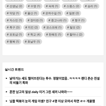
선생님
(2)
수영
(1)
숙제
(1)
스윙스
(2)
승리
(1)
악당
(1)
울산
(1)
은하수길
(1)
일본
(2)
자스민
(1)
장미란
(1)
중고나라
(1)
짱구
(1)
축구
(3)
치킨
(2)
코스프레
(1)
탈모
(2)
포토샵
(1)
학교
(4)
한혜진
(1)
할머니
(2)
행복
(1)
호날두
(1)
실시간 트렌드
날아가는 새도 떨어뜨린다는 투수. 정말이었음..ㅋㅋㅋㅋ 랜디 존슨 전설
의 비둘기 폭파
흔한 남고의 일상.daily 이거 그린 새끼 나와라ㅡㅡ
님들 떡볶이 눈치 게임 아셈? 친구 4명 이상 모여서 하면 ㄹㅇ 개꿀잼