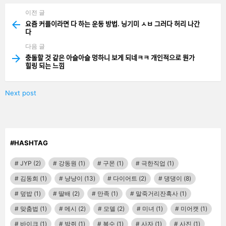
이전 글
See
more
요즘 커플이라면 다 하는 운동 방법. 닝기미 ㅅㅂ 그러다 허리 나간
다
다음 글
충돌할 것 같은 아슬아슬 멍하니 보게 되네ㅋㅋ 개인적으로 뭔가
힐링 되는 느낌
Next post
#HASHTAG
JYP
(2)
강동원
(1)
구몬
(1)
극한직업
(1)
김동희
(1)
냥냥이
(13)
다이어트
(2)
댕댕이
(8)
덮밥
(1)
딸배
(2)
만족
(1)
말죽거리잔혹사
(1)
맞춤법
(1)
메시
(2)
모델
(2)
미녀
(1)
미어캣
(1)
바이크
(1)
박쥐
(1)
복수
(1)
사자
(1)
사진
(1)