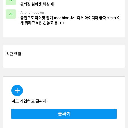
편의점 알바생 빡칠 때
Anonymous on
동전으로 아이팟 뽑기.machine 와.. 이거 아이디어 좋다ㅋㅋㅋ 이
게 뭐라고 8분 넋 놓고 봄ㅋㅋ
최근 댓글
너도 가입하고 글싸라
CREATE
글싸기