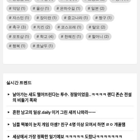
악당
(1)
울산
(1)
은하수길
(1)
일본
(2)
자스민
(1)
장미란
(1)
중고나라
(1)
짱구
(1)
축구
(3)
치킨
(2)
코스프레
(1)
탈모
(2)
포토샵
(1)
학교
(4)
한혜진
(1)
할머니
(2)
행복
(1)
호날두
(1)
실시간 트렌드
날아가는 새도 떨어뜨린다는 투수. 정말이었음..ㅋㅋㅋㅋ 랜디 존슨 전설
의 비둘기 폭파
흔한 남고의 일상.daily 이거 그린 새끼 나와라ㅡㅡ
님들 떡볶이 눈치 게임 아셈? 친구 4명 이상 모여서 하면 ㄹㅇ 개꿀잼
세상에서 가장 정확한 일기예보 ㅋㅋㅋㅋㅋ 도랐나ㅋㅋㅋㅋㅋㅋㅋ