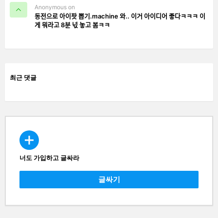
Anonymous on
동전으로 아이팟 뽑기.machine 와.. 이거 아이디어 좋다ㅋㅋㅋ 이
게 뭐라고 8분 넋 놓고 봄ㅋㅋ
최근 댓글
너도 가입하고 글싸라
CREATE
글싸기