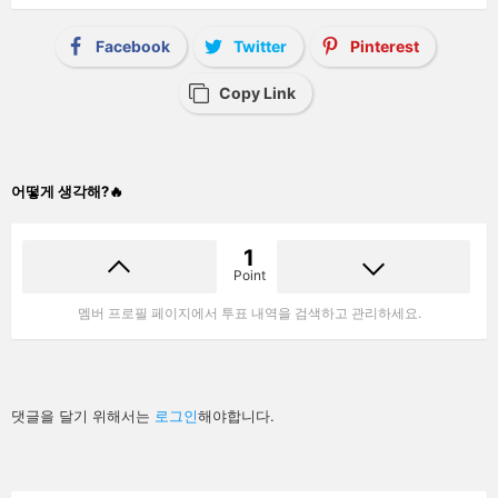
Facebook
Twitter
Pinterest
Copy Link
어떻게 생각해?🔥
1
Point
멤버 프로필 페이지에서 투표 내역을 검색하고 관리하세요.
답
댓글을 달기 위해서는
로그인
해야합니다.
글
남
기
기