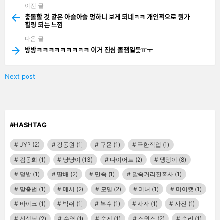
이전 글
See
more
충돌할 것 같은 아슬아슬 멍하니 보게 되네ㅋㅋ 개인적으로 뭔가
힐링 되는 느낌
다음 글
방방ㅋㅋㅋㅋㅋㅋㅋㅋㅋ 이거 진심 졸잼일듯ㅠㅜ
Next post
#HASHTAG
JYP
(2)
강동원
(1)
구몬
(1)
극한직업
(1)
김동희
(1)
냥냥이
(13)
다이어트
(2)
댕댕이
(8)
덮밥
(1)
딸배
(2)
만족
(1)
말죽거리잔혹사
(1)
맞춤법
(1)
메시
(2)
모델
(2)
미녀
(1)
미어캣
(1)
바이크
(1)
박쥐
(1)
복수
(1)
사자
(1)
사진
(1)
선생님
(2)
수영
(1)
숙제
(1)
스윙스
(2)
승리
(1)