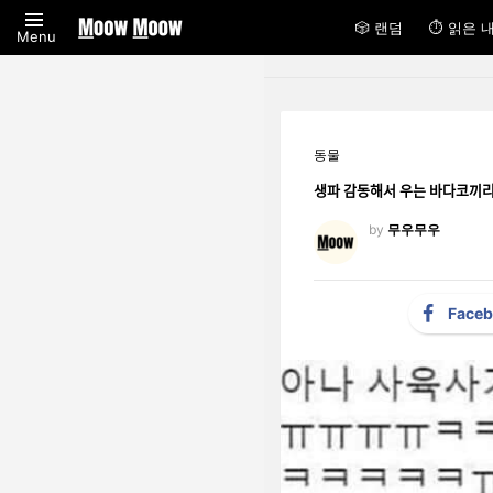
🎲 랜덤
⏱ 읽은 
Menu
동물
생파 감동해서 우는 바다코
by
무우무우
Face