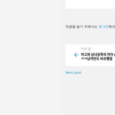
답
댓글을 달기 위해서는
로그인
해야
글
남
기
기
이전 글
See
more
여고와 남녀공학의 
ㅋㅋ남자반도 비슷했음
Next post