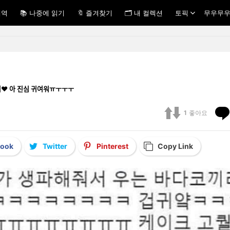
내역
📚 나중에 읽기
🔖 즐겨찾기
🗂 내 컬렉션
토픽
무우무우
끼리❤️ 아 진심 귀여워ㅠㅜㅜㅜ
1
좋아요
book
Twitter
Pinterest
Copy Link