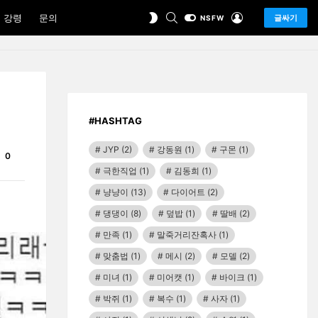
SEARCH
LOGIN
SWITCH
 강령
문의
글싸기
NSFW
SKIN
#HASHTAG
JYP
(2)
강동원
(1)
구몬
(1)
Comments
0
극한직업
(1)
김동희
(1)
냥냥이
(13)
다이어트
(2)
댕댕이
(8)
덮밥
(1)
딸배
(2)
만족
(1)
말죽거리잔혹사
(1)
맞춤법
(1)
메시
(2)
모델
(2)
미녀
(1)
미어캣
(1)
바이크
(1)
박쥐
(1)
복수
(1)
사자
(1)