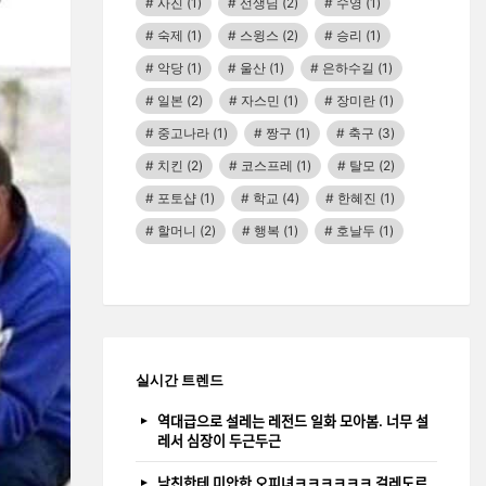
사진
(1)
선생님
(2)
수영
(1)
숙제
(1)
스윙스
(2)
승리
(1)
악당
(1)
울산
(1)
은하수길
(1)
일본
(2)
자스민
(1)
장미란
(1)
중고나라
(1)
짱구
(1)
축구
(3)
치킨
(2)
코스프레
(1)
탈모
(2)
포토샵
(1)
학교
(4)
한혜진
(1)
할머니
(2)
행복
(1)
호날두
(1)
실시간 트렌드
역대급으로 설레는 레전드 일화 모아봄. 너무 설
레서 심장이 두근두근
남친한테 미안한 오피녀ㅋㅋㅋㅋㅋㅋ 걸레도르