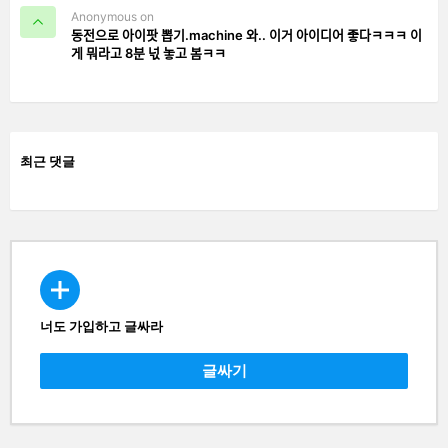
Anonymous on
동전으로 아이팟 뽑기.machine 와.. 이거 아이디어 좋다ㅋㅋㅋ 이
게 뭐라고 8분 넋 놓고 봄ㅋㅋ
최근 댓글
너도 가입하고 글싸라
CREATE
글싸기