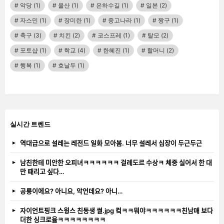
악당
(1)
울산
(1)
은하수길
(1)
일본
(2)
자스민
(1)
장미란
(1)
중고나라
(1)
짱구
(1)
축구
(3)
치킨
(2)
코스프레
(1)
탈모
(2)
포토샵
(1)
학교
(4)
한혜진
(1)
할머니
(2)
행복
(1)
호날두
(1)
실시간 트렌드
역대급으로 설레는 레전드 일화 모아봄. 너무 설레서 심장이 두근두근
남친한테 미안한 오피녀ㅋㅋㅋㅋㅋㅋ 걸레도르 수상ㅋ 체중 실어서 한 대
만 때리고 싶다…
공룡이에요? 아니요, 악언데요? 아니…
자이언트핑크 스윙스 친동생 썰.jpg 컼ㅋㅋ뭐야ㅋㅋㅋㅋㅋㅋ친남매 보다
더한 싱크로율ㅋㅋㅋㅋㅋㅋㅋㅋ