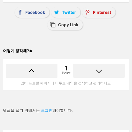
Facebook
Twitter
Pinterest
Copy Link
어떻게 생각해?🔥
1
Point
멤버 프로필 페이지에서 투표 내역을 검색하고 관리하세요.
답
댓글을 달기 위해서는
로그인
해야합니다.
글
남
기
기