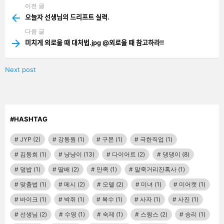
이전 글
See
more
오늘자 선생님의 드리프트 실력.
다음 글
미치게 외로울 때 대처법.jpg @외로울 때 참고하라‼️
Next post
#HASHTAG
JYP
(2)
강동원
(1)
구몬
(1)
극한직업
(1)
김동희
(1)
냥냥이
(13)
다이어트
(2)
댕댕이
(8)
덮밥
(1)
딸배
(2)
만족
(1)
말죽거리잔혹사
(1)
맞춤법
(1)
메시
(2)
모델
(2)
미녀
(1)
미어캣
(1)
바이크
(1)
박쥐
(1)
복수
(1)
사자
(1)
사진
(1)
선생님
(2)
수영
(1)
숙제
(1)
스윙스
(2)
승리
(1)