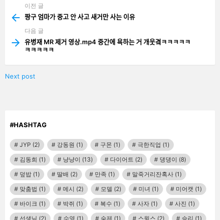
이전 글
See
more
짱구 엄마가 중고 안 사고 새거만 사는 이유
다음 글
유병재 MR 제거 영상.mp4 중간에 욕하는 거 개웃곀ㅋㅋㅋㅋㅋ
ㅋㅋㅋㅋㅋ
Next post
#HASHTAG
JYP
(2)
강동원
(1)
구몬
(1)
극한직업
(1)
김동희
(1)
냥냥이
(13)
다이어트
(2)
댕댕이
(8)
덮밥
(1)
딸배
(2)
만족
(1)
말죽거리잔혹사
(1)
맞춤법
(1)
메시
(2)
모델
(2)
미녀
(1)
미어캣
(1)
바이크
(1)
박쥐
(1)
복수
(1)
사자
(1)
사진
(1)
선생님
(2)
수영
(1)
숙제
(1)
스윙스
(2)
승리
(1)