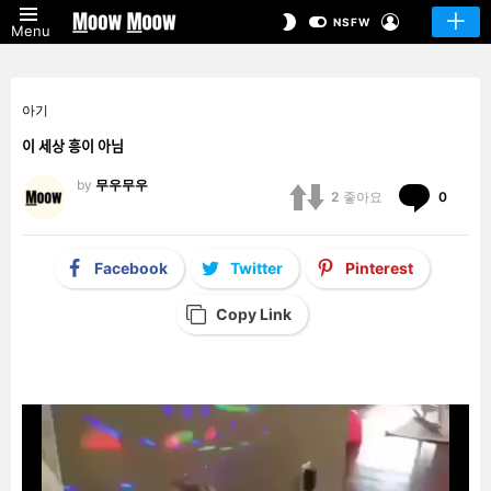
LOGIN
SWITCH
NSFW
Menu
SKIN
아기
이 세상 흥이 아님
by
무우무우
Comm
2
좋아요
0
Facebook
Twitter
Pinterest
Copy Link