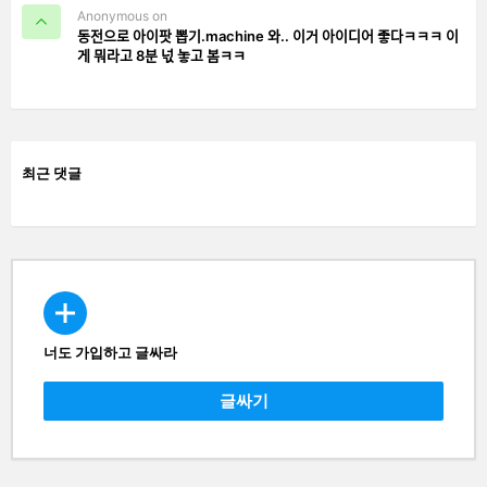
Anonymous on
동전으로 아이팟 뽑기.machine 와.. 이거 아이디어 좋다ㅋㅋㅋ 이
게 뭐라고 8분 넋 놓고 봄ㅋㅋ
최근 댓글
너도 가입하고 글싸라
CREATE
글싸기