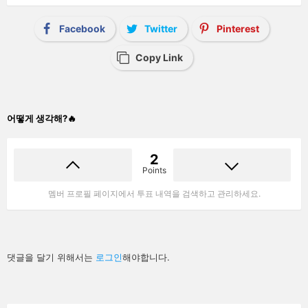
Facebook
Twitter
Pinterest
Copy Link
어떻게 생각해?🔥
2
Points
멤버 프로필 페이지에서 투표 내역을 검색하고 관리하세요.
답
댓글을 달기 위해서는
로그인
해야합니다.
글
남
기
기