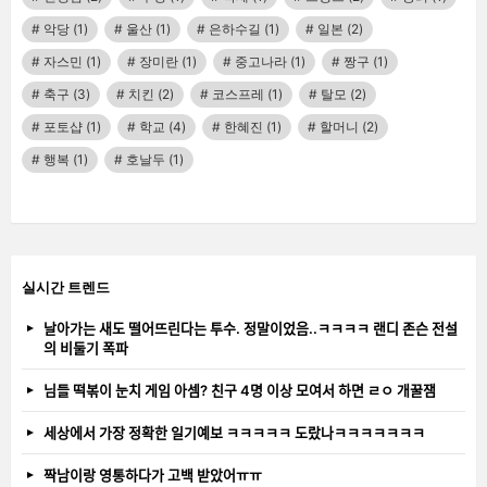
악당
(1)
울산
(1)
은하수길
(1)
일본
(2)
자스민
(1)
장미란
(1)
중고나라
(1)
짱구
(1)
축구
(3)
치킨
(2)
코스프레
(1)
탈모
(2)
포토샵
(1)
학교
(4)
한혜진
(1)
할머니
(2)
행복
(1)
호날두
(1)
실시간 트렌드
날아가는 새도 떨어뜨린다는 투수. 정말이었음..ㅋㅋㅋㅋ 랜디 존슨 전설
의 비둘기 폭파
님들 떡볶이 눈치 게임 아셈? 친구 4명 이상 모여서 하면 ㄹㅇ 개꿀잼
세상에서 가장 정확한 일기예보 ㅋㅋㅋㅋㅋ 도랐나ㅋㅋㅋㅋㅋㅋㅋ
짝남이랑 영통하다가 고백 받았어ㅠㅠ