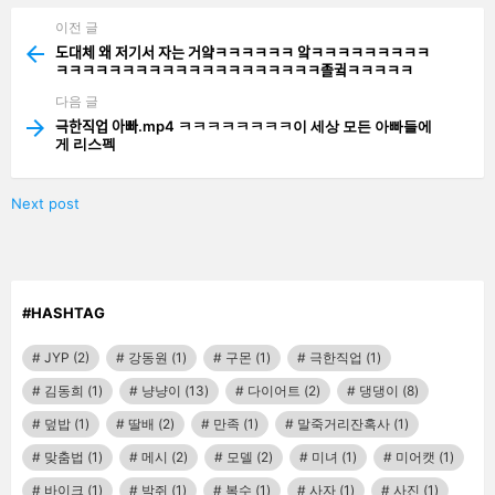
이전 글
See
more
도대체 왜 저기서 자는 거얔ㅋㅋㅋㅋㅋㅋ 앜ㅋㅋㅋㅋㅋㅋㅋㅋㅋ
ㅋㅋㅋㅋㅋㅋㅋㅋㅋㅋㅋㅋㅋㅋㅋㅋㅋㅋㅋㅋ졸귘ㅋㅋㅋㅋㅋ
다음 글
극한직업 아빠.mp4 ㅋㅋㅋㅋㅋㅋㅋㅋ이 세상 모든 아빠들에
게 리스펙
Next post
#HASHTAG
JYP
(2)
강동원
(1)
구몬
(1)
극한직업
(1)
김동희
(1)
냥냥이
(13)
다이어트
(2)
댕댕이
(8)
덮밥
(1)
딸배
(2)
만족
(1)
말죽거리잔혹사
(1)
맞춤법
(1)
메시
(2)
모델
(2)
미녀
(1)
미어캣
(1)
바이크
(1)
박쥐
(1)
복수
(1)
사자
(1)
사진
(1)