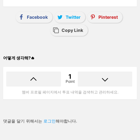
Facebook
Twitter
Pinterest
Copy Link
어떻게 생각해?🔥
1
Point
멤버 프로필 페이지에서 투표 내역을 검색하고 관리하세요.
답
댓글을 달기 위해서는
로그인
해야합니다.
글
남
기
기