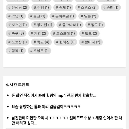
선생님
(2)
수영
(1)
숙제
(1)
스윙스
(2)
승리
(1)
악당
(1)
울산
(1)
은하수길
(1)
일본
(2)
자스민
(1)
장미란
(1)
중고나라
(1)
짱구
(1)
축구
(3)
치킨
(2)
코스프레
(1)
탈모
(2)
포토샵
(1)
학교
(4)
한혜진
(1)
할머니
(2)
행복
(1)
호날두
(1)
실시간 트렌드
폰 화면 뒤집어서 봐바 힐링임.mp4 진짜 뭔가 황홀함…
요즘 유행하는 톰과 제리 걸음걸이ㅋㅋㅋㅋㅋ
남친한테 미안한 오피녀ㅋㅋㅋㅋㅋㅋ 걸레도르 수상ㅋ 체중 실어서 한 대
만 때리고 싶다…