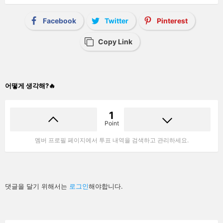
Facebook
Twitter
Pinterest
Copy Link
어떻게 생각해?🔥
1
Point
멤버 프로필 페이지에서 투표 내역을 검색하고 관리하세요.
답
댓글을 달기 위해서는
로그인
해야합니다.
글
남
기
기