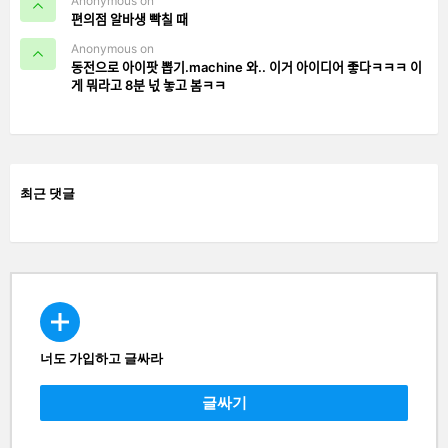
Anonymous on
편의점 알바생 빡칠 때
Anonymous on
동전으로 아이팟 뽑기.machine 와.. 이거 아이디어 좋다ㅋㅋㅋ 이
게 뭐라고 8분 넋 놓고 봄ㅋㅋ
최근 댓글
너도 가입하고 글싸라
CREATE
글싸기