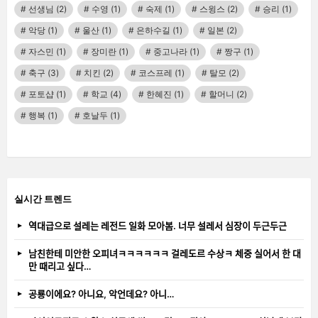
선생님
(2)
수영
(1)
숙제
(1)
스윙스
(2)
승리
(1)
악당
(1)
울산
(1)
은하수길
(1)
일본
(2)
자스민
(1)
장미란
(1)
중고나라
(1)
짱구
(1)
축구
(3)
치킨
(2)
코스프레
(1)
탈모
(2)
포토샵
(1)
학교
(4)
한혜진
(1)
할머니
(2)
행복
(1)
호날두
(1)
실시간 트렌드
역대급으로 설레는 레전드 일화 모아봄. 너무 설레서 심장이 두근두근
남친한테 미안한 오피녀ㅋㅋㅋㅋㅋㅋ 걸레도르 수상ㅋ 체중 실어서 한 대
만 때리고 싶다…
공룡이에요? 아니요, 악언데요? 아니…