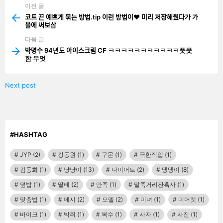
이전 글
See
more
코트 끈 예쁘게 묶는 방법.tip 이런 방법이❤️ 미리 저장해뒀다가 가
을에 써보삼
다음 글
박명수 94년도 아이스크림 CF ㅋㅋㅋㅋㅋㅋㅋㅋㅋㅋㅋ풋풋
함 무엇
Next post
#HASHTAG
JYP
(2)
강동원
(1)
구몬
(1)
극한직업
(1)
김동희
(1)
냥냥이
(13)
다이어트
(2)
댕댕이
(8)
덮밥
(1)
딸배
(2)
만족
(1)
말죽거리잔혹사
(1)
맞춤법
(1)
메시
(2)
모델
(2)
미녀
(1)
미어캣
(1)
바이크
(1)
박쥐
(1)
복수
(1)
사자
(1)
사진
(1)