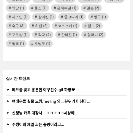
악당
(1)
울산
(1)
은하수길
(1)
일본
(2)
자스민
(1)
장미란
(1)
중고나라
(1)
짱구
(1)
축구
(3)
치킨
(2)
코스프레
(1)
탈모
(2)
포토샵
(1)
학교
(4)
한혜진
(1)
할머니
(2)
행복
(1)
호날두
(1)
실시간 트렌드
데드볼 맞고 흥분한 야구선수.gif 하앙❤️
여배우들 실물 느낌.feeling 와… 분위기 미쳤다…
선생님 카톡 대참사… ㅋㅋㅋㅋㅋ세상에…
수깽이의 제일 쩌는 춤왕이라고…