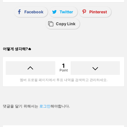
Facebook
Twitter
Pinterest
Copy Link
어떻게 생각해?🔥
1
Point
멤버 프로필 페이지에서 투표 내역을 검색하고 관리하세요.
답
댓글을 달기 위해서는
로그인
해야합니다.
글
남
기
기