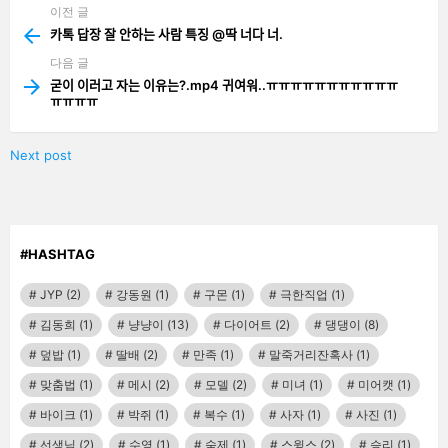
이전 글
See
more
카톡 답장 잘 안하는 사람 특징 @딱 너다 너.
다음 글
굳이 이러고 자는 이유는?.mp4 귀여워..ㅠㅠㅠㅠㅠㅠㅠㅠㅠㅠㅠ
ㅠㅠㅠㅠ
Next post
#HASHTAG
JYP
(2)
강동원
(1)
구몬
(1)
극한직업
(1)
김동희
(1)
냥냥이
(13)
다이어트
(2)
댕댕이
(8)
덮밥
(1)
딸배
(2)
만족
(1)
말죽거리잔혹사
(1)
맞춤법
(1)
메시
(2)
모델
(2)
미녀
(1)
미어캣
(1)
바이크
(1)
박쥐
(1)
복수
(1)
사자
(1)
사진
(1)
선생님
(2)
수영
(1)
숙제
(1)
스윙스
(2)
승리
(1)