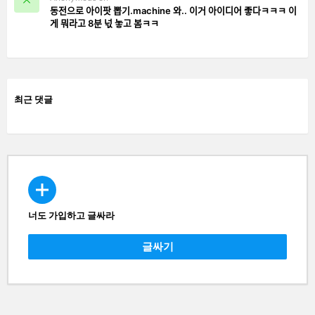
동전으로 아이팟 뽑기.machine 와.. 이거 아이디어 좋다ㅋㅋㅋ 이
게 뭐라고 8분 넋 놓고 봄ㅋㅋ
최근 댓글
너도 가입하고 글싸라
CREATE
글싸기